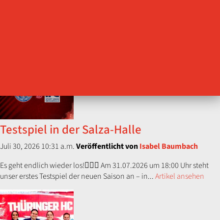
Der Thüringer HC ist erfolgreich in die Testspielphase der
Saisonvorbereitung gestartet. Vor heimischem Publikum setzte sich
die Mannschaft von Trainer...
Artikel ansehen
Testspiel in der Salza-Halle
Juli 30, 2026 10:31 a.m.
Veröffentlicht von
Isabel Baumbach
Es geht endlich wieder los!😮‍💨🤝 Am 31.07.2026 um 18:00 Uhr steht
unser erstes Testspiel der neuen Saison an – in...
Artikel ansehen