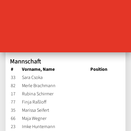
3. Liga Frauen, Staffel Mitte
Trainer:
Steffen Ahrens
Co-Trainerin:
Andrea Arendt
Teamarzt:
Dr. Med. Guntram Krzok
Kontakt:
Steffen Ahrens +49 172 3619195
Mannschaft
#
Vorname, Name
Position
33
Sara Csoka
82
Merle Brachmann
17
Rubina Schirmer
77
Finja Raßloff
35
Marissa Seifert
66
Maja Wegner
23
Imke Huntemann