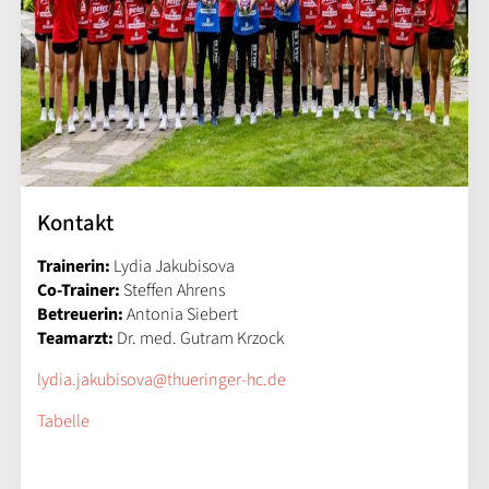
Kontakt
Trainerin:
Lydia Jakubisova
Co-Trainer:
Steffen Ahrens
Betreuerin:
Antonia Siebert
Teamarzt:
Dr. med. Gutram Krzock
lydia.jakubisova@thueringer-hc.de
Tabelle