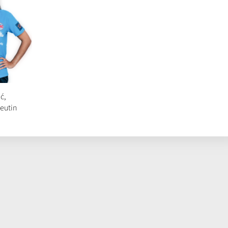
ć,
eutin