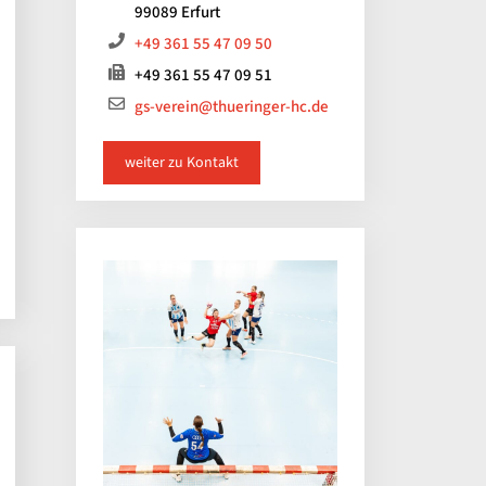
99089 Erfurt
+49 361 55 47 09 50
+49 361 55 47 09 51
gs-verein@thueringer-hc.de
weiter zu Kontakt