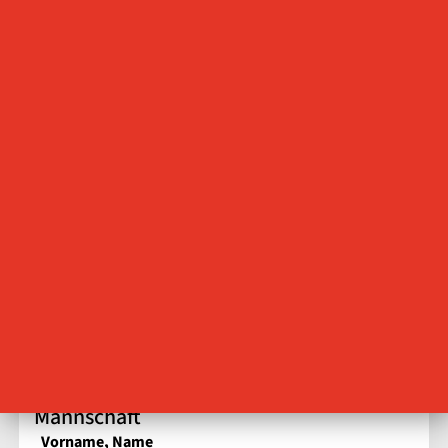
Regionalliga weibliche A Jugend - Staffel
1
Jahrgänge 2006 - 2007
Mannschaft
Vorname, Name