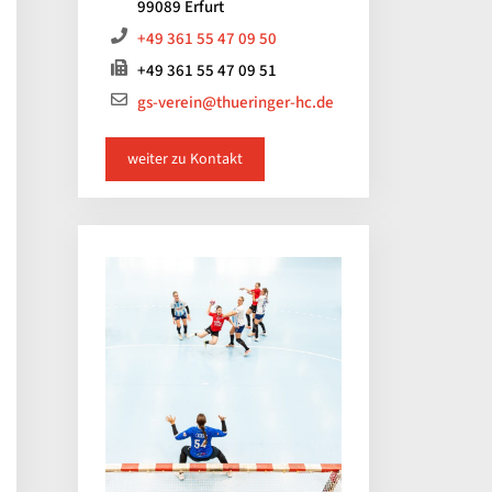
99089 Erfurt
+49 361 55 47 09 50
+49 361 55 47 09 51
gs-verein@thueringer-hc.de
weiter zu Kontakt