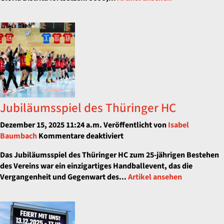
verabschiedet
ein
Ausnahmetalent
Jubiläumsspiel des Thüringer HC
Dezember 15, 2025 11:24 a.m.
Veröffentlicht von
Isabel
für
Baumbach
Kommentare deaktiviert
Jubiläumsspiel
Das Jubiläumsspiel des Thüringer HC zum 25-jährigen Bestehen
des
des Vereins war ein einzigartiges Handballevent, das die
Thüringer
Vergangenheit und Gegenwart des...
Artikel ansehen
HC