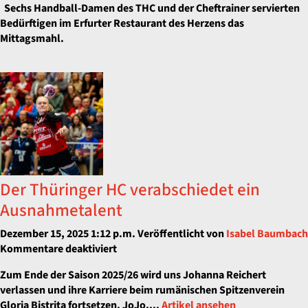
Sechs Handball-Damen des THC und der Cheftrainer servierten
Warmes
Bedürftigen im Erfurter Restaurant des Herzens das
braucht
Mittagsmahl.
der
Mensch
Der Thüringer HC verabschiedet ein
Ausnahmetalent
Dezember 15, 2025 1:12 p.m.
Veröffentlicht von
Isabel Baumbach
für
Kommentare deaktiviert
Der
Zum Ende der Saison 2025/26 wird uns Johanna Reichert
Thüringer
verlassen und ihre Karriere beim rumänischen Spitzenverein
HC
Gloria Bistrita fortsetzen. JoJo,...
Artikel ansehen