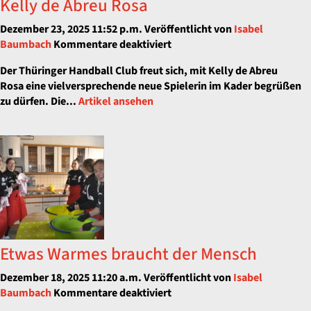
Kelly de Abreu Rosa
Dezember 23, 2025 11:52 p.m.
Veröffentlicht von
Isabel
für
Baumbach
Kommentare deaktiviert
THC
Der Thüringer Handball Club freut sich, mit Kelly de Abreu
verpflichtet
Rosa eine vielversprechende neue Spielerin im Kader begrüßen
brasilianisches
zu dürfen. Die...
Artikel ansehen
Talent
Kelly
de
Abreu
Rosa
Etwas Warmes braucht der Mensch
Dezember 18, 2025 11:20 a.m.
Veröffentlicht von
Isabel
für
Baumbach
Kommentare deaktiviert
Etwas