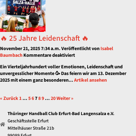
🔥 25 Jahre Leidenschaft 🔥
November 21, 2025 7:34 a.m.
Veröffentlicht von
Isabel
für
Baumbach
Kommentare deaktiviert
🔥
Ein Vierteljahrhundert voller Emotionen, Leidenschaft und
25
unvergesslicher Momente 🥳 Das feiern wir am 13. Dezember
Jahre
2025 mit einem ganz besonderen...
Artikel ansehen
Leidenschaft
🔥
« Zurück
1
…
5
6
7
8
9
…
20
Weiter »
Thüringer Handball Club Erfurt-Bad Langensalza e.V.
Geschäftsstelle Erfurt
Mittelhäuser Straße 21b
99089 Erfurt