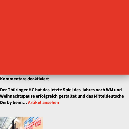
Thüringer
Handball
Club
✨
Knapper Derbysieg
Dezember 29, 2025 5:47 p.m.
Veröffentlicht von
Isabel Baumbach
für
Kommentare deaktiviert
Knapper
Der Thüringer HC hat das letzte Spiel des Jahres nach WM und
Derbysieg
Weihnachtspause erfolgreich gestaltet und das Mitteldeutsche
Derby beim...
Artikel ansehen