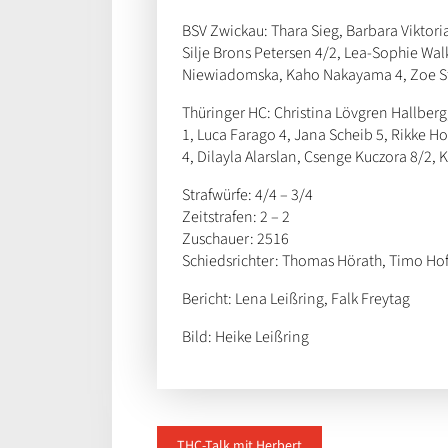
BSV Zwickau: Thara Sieg, Barbara Viktoria
Silje Brons Petersen
4/2, Lea-Sophie Wal
Niewiadomska, Kaho Nakayama 4, Zoe Ste
Thüringer HC: Christina Lövgren Hallberg,
1, Luca Farago 4, Jana Scheib 5, Rikke H
4, Dilayla Alarslan, Csenge Kuczora 8/2, 
Strafwürfe:
4/4 – 3/4
Zeitstrafen: 2 – 2
Zuschauer: 2516
Schiedsrichter: Thomas Hörath, Timo H
Bericht: Lena Leißring, Falk Freytag
Bild: Heike Leißring
THC-Talk mit Herbert