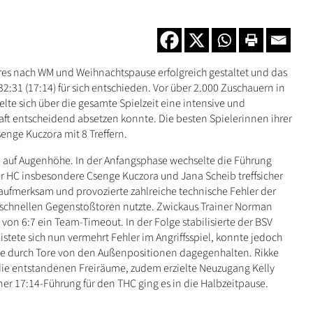
ahres nach WM und Weihnachtspause erfolgreich gestaltet und das
2:31 (
17:14
) für sich entschieden. Vor über 2.000 Zuschauern in
lte sich über die gesamte Spielzeit eine intensive und
aft entscheidend absetzen konnte. Die besten Spielerinnen ihrer
nge Kuczora mit 8 Treffern.
 auf Augenhöhe. In der Anfangsphase wechselte die Führung
er HC insbesondere Csenge Kuczora und Jana Scheib treffsicher
 aufmerksam und provozierte zahlreiche technische Fehler der
 schnellen Gegenstoßtoren nutzte. Zwickaus Trainer Norman
on 6:7 ein Team-Timeout. In der Folge stabilisierte der BSV
istete sich nun vermehrt Fehler im Angriffsspiel, konnte jedoch
ie durch Tore von den Außenpositionen dagegenhalten. Rikke
ie entstandenen Freiräume, zudem erzielte Neuzugang Kelly
iner 17:14-Führung für den THC ging es in die Halbzeitpause.