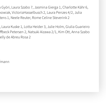
 Györi, Laura Szabo 7, Jasmina Gierga 1, Charlotte Kähr 6,
kowiak, Victoria
Hasselbusch 2, Laura Penzes 4/2, Julia
ns 1, Neele Reuter, Rome Celine Steverink 2
 Laura Kuske 1, Lotta Heider 3, Julie Holm, Giulia Guarieiro
offbeck Petersen 2, Natsuki Aizawa 2/1, Kim Ott, Anna Szabo
Kelly de Abreu Rosa 2
ofmann