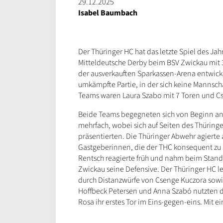
29.12.2025
Isabel Baumbach
Der Thüringer HC hat das letzte Spiel des J
Mitteldeutsche Derby beim BSV Zwickau mit 3
der ausverkauften Sparkassen-Arena entwicke
umkämpfte Partie, in der sich keine Mannsch
Teams waren Laura Szabo mit 7 Toren und Cse
Beide Teams begegneten sich von Beginn an
mehrfach, wobei sich auf Seiten des Thüring
präsentierten. Die Thüringer Abwehr agierte
Gastgeberinnen, die der THC konsequent zu
Rentsch reagierte früh und nahm beim Stand v
Zwickau seine Defensive. Der Thüringer HC le
durch Distanzwürfe von Csenge Kuczora sow
Hoffbeck Petersen und Anna Szabó nutzten d
Rosa ihr erstes Tor im Eins-gegen-eins. Mit e