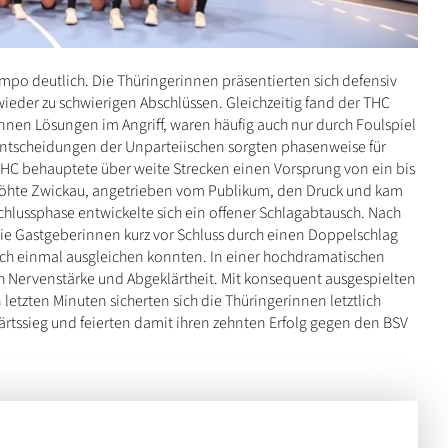
po deutlich. Die Thüringerinnen präsentierten sich defensiv
der zu schwierigen Abschlüssen. Gleichzeitig fand der THC
nnen Lösungen im Angriff, waren häufig auch nur durch Foulspiel
 Entscheidungen der Unparteiischen sorgten phasenweise für
 HC behauptete über weite Strecken einen Vorsprung von ein bis
höhte Zwickau, angetrieben vom Publikum, den Druck und kam
Schlussphase entwickelte sich ein offener Schlagabtausch. Nach
die Gastgeberinnen kurz vor Schluss durch einen Doppelschlag
och einmal ausgleichen konnten. In einer hochdramatischen
h Nervenstärke und Abgeklärtheit. Mit konsequent ausgespielten
 letzten Minuten sicherten sich die Thüringerinnen letztlich
rtssieg und feierten damit ihren zehnten Erfolg gegen den BSV