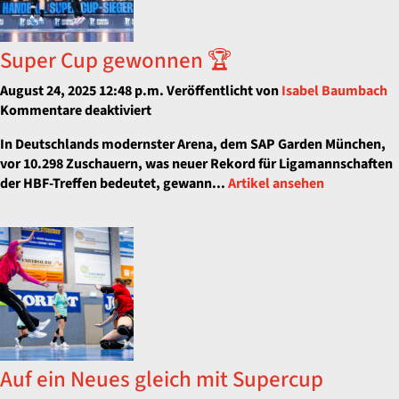
Super Cup gewonnen 🏆
August 24, 2025 12:48 p.m.
Veröffentlicht von
Isabel Baumbach
für
Kommentare deaktiviert
Super
In Deutsch­lands mo­derns­ter Are­na, dem SAP Gar­den Mün­chen,
Cup
vor 10.298 Zu­schau­ern, was neu­er Re­kord für Ligamannschaften
gewonnen
der HBF-Tref­fen be­deu­tet, ge­wann...
Artikel ansehen
🏆
Auf ein Neues gleich mit Supercup