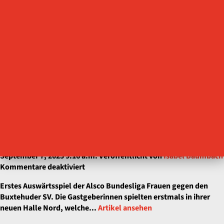
🔥 Pokalfieber in Bad Langensalza! 🔥 Am 28.09.2025 treffen wir
–
im Achtelfinale des DHB-Pokals auf den Buxtehuder SV 💥 📍...
Pokal
Artikel ansehen
–
Achtelfinale
Punkteteilung im Norden
September 7, 2025 9:16 a.m.
Veröffentlicht von
Isabel Baumbach
für
Kommentare deaktiviert
Punkteteilung
Erstes Auswärtsspiel der Alsco Bundesliga Frauen gegen den
im
Buxtehuder SV. Die Gastgeberinnen spielten erstmals in ihrer
Norden
neuen Halle Nord, welche...
Artikel ansehen