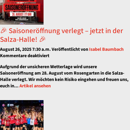
🎉 Saisoneröffnung verlegt – jetzt in der
Salza-Halle! 🎉
August 26, 2025 7:30 a.m.
Veröffentlicht von
Isabel Baumbach
für
Kommentare deaktiviert
🎉
Aufgrund der unsicheren Wetterlage wird unsere
Saisoneröffnung
Saisoneröffnung am 28. August vom Rosengarten in die Salza-
verlegt
Halle verlegt. Wir möchten kein Risiko eingehen und freuen uns,
–
euch in...
Artikel ansehen
jetzt
in
der
Salza-
Halle!
🎉