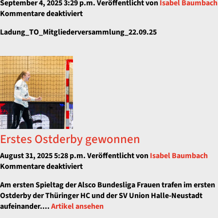
September 4, 2025 3:29 p.m.
Veröffentlicht von
Isabel Baumbach
für
Kommentare deaktiviert
Einladung
Ladung_TO_Mitgliederversammlung_22.09.25
zur
Mitgliederversammlung
am
22.09.2025
Erstes Ostderby gewonnen
August 31, 2025 5:28 p.m.
Veröffentlicht von
Isabel Baumbach
für
Kommentare deaktiviert
Erstes
Am ersten Spieltag der Alsco Bundesliga Frauen trafen im ersten
Ostderby
Ostderby der Thüringer HC und der SV Union Halle-Neustadt
gewonnen
aufeinander....
Artikel ansehen