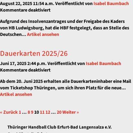
August 22, 2025 11:54 a.m.
Veröffentlicht von
Isabel Baumbach
für
Kommentare deaktiviert
Auf
Aufgrund des Insolvenzantrages und der Freigabe des Kaders
ein
von HB Ludwigsburg, hat die HBF festgelegt, dass an Stelle des
Neues
Deutschen...
Artikel ansehen
gleich
mit
Supercup
Dauerkarten 2025/26
Juni 17, 2025 2:44 p.m.
Veröffentlicht von
Isabel Baumbach
für
Kommentare deaktiviert
Dauerkarten
Ab dem 20. Juni 2025 erhalten alle Dauerkarteninhaber eine Mail
2025/26
vom Ticketshop Thüringen, um sich ihren Platz für die neue...
Artikel ansehen
« Zurück
1
…
8
9
10
11
12
…
20
Weiter »
Thüringer Handball Club Erfurt-Bad Langensalza e.V.