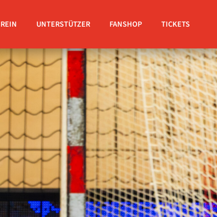
EREIN
UNTERSTÜTZER
FANSHOP
TICKETS