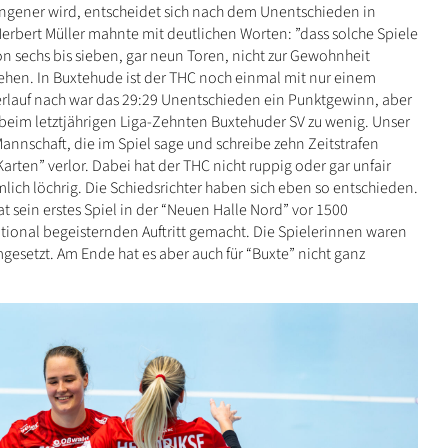
lungener wird, entscheidet sich nach dem Unentschieden in
rbert Müller mahnte mit deutlichen Worten: ”dass solche Spiele
 sechs bis sieben, gar neun Toren, nicht zur Gewohnheit
ehen. In Buxtehude ist der THC noch einmal mit nur einem
lauf nach war das 29:29 Unentschieden ein Punktgewinn, aber
 beim letztjährigen Liga-Zehnten Buxtehuder SV zu wenig. Unser
Mannschaft, die im Spiel sage und schreibe zehn Zeitstrafen
arten” verlor. Dabei hat der THC nicht ruppig oder gar unfair
lich löchrig. Die Schiedsrichter haben sich eben so entschieden.
 sein erstes Spiel in der “Neuen Halle Nord” vor 1500
onal begeisternden Auftritt gemacht. Die Spielerinnen waren
mgesetzt. Am Ende hat es aber auch für “Buxte” nicht ganz