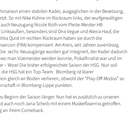
orsaison einen stabilen Kader, ausgeglichen in der Besetzung,
etzt. So mit Nike Kühne im Rückraum links, der wurfgewaltigen
, auch Neuzugang Nicole Roth vom Pleite-Meister HB
 Linksaußen, besonders sind Ona Vegue und Alexia Hauf, die
itia Quist im rechten Rückraum haben sie durch die
ancon (FRA) kompensiert. Am Kreis, seit Jahren zuverlässig,
. Die sechs Neuzugänge wurden gut integriert, der Kader dadurch
n, wo man Vizemeister werden konnte, Pokalfinalist war und im
r – Wow! Die bisher erfolgreichste Saison der HSG. Nun soll
eif, die HSG hat ein Top-Team. Blomberg ist klarer
chon gleich an Boden verlieren, obwohl der “Play-Off-Modus” so
nnschaft in Blomberg-Lippe punkten.
 Beginn der Saison länger. Nun hat es zusätzlich zu unseren
nd auch noch Jana Scheib mit einem Muskelfaserriss getroffen.
ebig an ihrem Comeback.