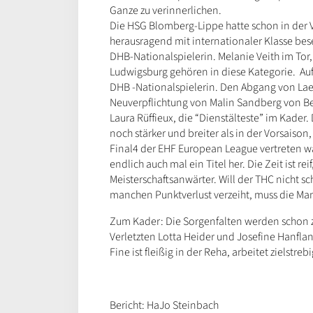
Ganze zu verinnerlichen.
Die HSG Blomberg-Lippe hatte schon in der V
herausragend mit internationaler Klasse bes
DHB-Nationalspielerin. Melanie Veith im Tor
Ludwigsburg gehören in diese Kategorie. Auf
DHB -Nationalspielerin. Den Abgang von Laet
Neuverpflichtung von Malin Sandberg von Bes
Laura Rüffieux, die “Dienstälteste” im Kader
noch stärker und breiter als in der Vorsaiso
Final4 der EHF European League vertreten wa
endlich auch mal ein Titel her. Die Zeit ist r
Meisterschaftsanwärter. Will der THC nicht s
manchen Punktverlust verzeiht, muss die Ma
Zum Kader: Die Sorgenfalten werden schon zu
Verletzten Lotta Heider und Josefine Hanfla
Fine ist fleißig in der Reha, arbeitet zielstr
Bericht: HaJo Steinbach