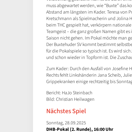
muss abgewartet werden, wie “Buxte” das komp
Abstand am längsten im Kader. Teresa von Pri
Kretschmann als Spielmacherin und Jolina Hu
beim THC gespielt hat, verkörpern nationale 
Teamgeist – die ganz großen Namen gibt es 
Saison nicht gehen. Im Pokal möchte man g
Der Buxtehuder SV kommt bestimmt selbstbewu
für die Pokalspiele so typisch ist. Es wird s
und schon wieder in Topform ist. Die Zuscha
Zum Kader: Durch den Ausfall von Josefine 
Rechts fehlt Linkshänderin Jana Scheib, Julie
Grippekranken einige rechtzeitig bis Sonnt
Bericht: HaJo Steinbach
Bild: Christian Heilwagen
Nächstes Spiel
Sonntag, 28.09.2025
DHB-Pokal (2. Runde), 16:00 Uhr