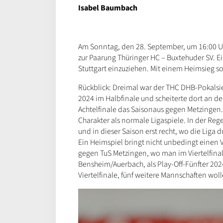
Isabel Baumbach
Am Sonntag, den 28. September, um 16:00 Uhr
zur Paarung Thüringer HC – Buxtehuder SV. E
Stuttgart einzuziehen. Mit einem Heimsieg sol
Rückblick: Dreimal war der THC DHB-Pokalsie
2024 im Halbfinale und scheiterte dort an d
Achtelfinale das Saisonaus gegen Metzingen.
Charakter als normale Ligaspiele. In der Rege
und in dieser Saison erst recht, wo die Liga
Ein Heimspiel bringt nicht unbedingt einen V
gegen TuS Metzingen, wo man im Viertelfinale
Bensheim/Auerbach, als Play-Off-Fünfter 20
Viertelfinale, fünf weitere Mannschaften wol