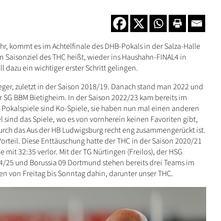
, kommt es im Achtelfinale des DHB-Pokals in der Salza-Halle
in Saisonziel des THC heißt, wieder ins Haushahn-FINAL4 in
l dazu ein wichtiger erster Schritt gelingen.
ger, zuletzt in der Saison 2018/19. Danach stand man 2022 und
er SG BBM Bietigheim. In der Saison 2022/23 kam bereits im
 Pokalspiele sind Ko-Spiele, sie haben nun mal einen anderen
l sind das Spiele, wo es von vornherein keinen Favoriten gibt,
 durch das Aus der HB Ludwigsburg recht eng zusammengerückt ist.
orteil. Diese Enttäuschung hatte der THC in der Saison 2020/21
 mit 32:35 verlor. Mit der TG Nürtingen (Freilos), der HSG
24/25 und Borussia 09 Dortmund stehen bereits drei Teams im
len von Freitag bis Sonntag dahin, darunter unser THC.