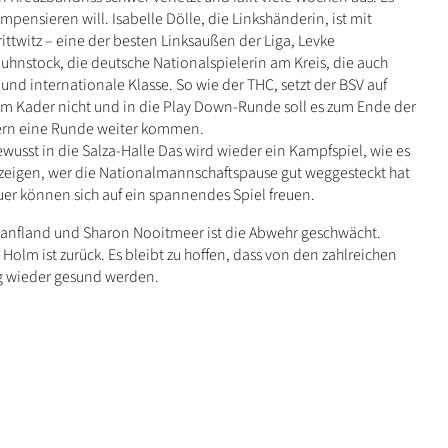
ensieren will. Isabelle Dölle, die Linkshänderin, ist mit
ttwitz – eine der besten Linksaußen der Liga, Levke
hnstock, die deutsche Nationalspielerin am Kreis, die auch
und internationale Klasse. So wie der THC, setzt der BSV auf
im Kader nicht und in die Play Down-Runde soll es zum Ende der
ern eine Runde weiter kommen.
sst in die Salza-Halle Das wird wieder ein Kampfspiel, wie es
ich zeigen, wer die Nationalmannschaftspause gut weggesteckt hat
uer können sich auf ein spannendes Spiel freuen.
Hanfland und Sharon Nooitmeer ist die Abwehr geschwächt.
 Holm ist zurück. Es bleibt zu hoffen, dass von den zahlreichen
ag wieder gesund werden.