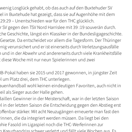
 wenig Losglück gehabt, ob das auch auf den Buxtehuder SV
spiel in Buxtehude hat gezeigt, dass sie auf Augenhöhe mit dem
9:29 – Unentschieden war für den THC glücklich.
r SV gegen den TSV Nord Harrislee mit 39 :19 souverän durch.
he Geschichte, längst ein Klassiker in der Bundesligageschichte.
 Gesetze. Da entscheidet vor allem die Tagesform. Der Thüringer
ig verunsichert und er ist einerseits durch Verletzungsausfälle
 und in der Abwehr und andererseits durch viele Krankheitsfälle
t diese Woche mit nur neun Spielerinnen und zwei
B-Pokal haben sie 2015 und 2017 gewonnen, in jüngster Zeit
iel um Platz drei, dem THC unterlegen.
rauenhandball wohl keinen eindeutigen Favoriten, auch nicht in
il als Sieger aus der Halle gehen.
llen Gewinner in der Meisterschaft, war in der letzten Saison
el in der letzten Saison die Entscheidung gegen den Abstieg erst
 offenbar stärker. Mit acht Neuzugängen erneuerte man fast den
innen, die da integriert werden müssen. Da liegt bei den
phie Fasold im Ligaspiel noch die THC-Werferinnen zur
n Kreuzbandriss schwer verletzt und fällt viele Wochen aus. Es