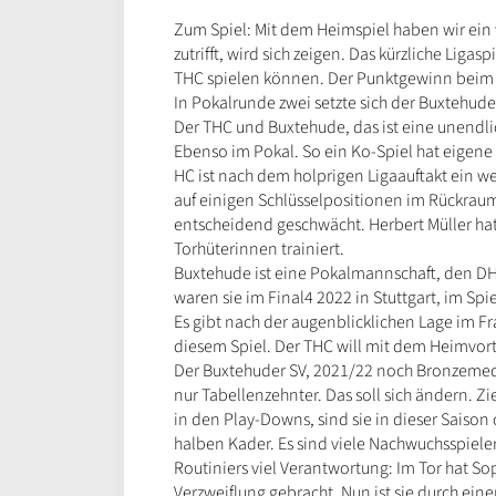
Zum Spiel: Mit dem Heimspiel haben wir ein
zutrifft, wird sich zeigen. Das kürzliche Liga
THC spielen können. Der Punktgewinn beim 2
In Pokalrunde zwei setzte sich der Buxtehude
Der THC und Buxtehude, das ist eine unendlic
Ebenso im Pokal. So ein Ko-Spiel hat eigene
HC ist nach dem holprigen Ligaauftakt ein wen
auf einigen Schlüsselpositionen im Rückraum
entscheidend geschwächt. Herbert Müller ha
Torhüterinnen trainiert.
Buxtehude ist eine Pokalmannschaft, den DH
waren sie im Final4 2022 in Stuttgart, im Sp
Es gibt nach der augenblicklichen Lage im F
diesem Spiel. Der THC will mit dem Heimvorte
Der Buxtehuder SV, 2021/22 noch Bronzemedai
nur Tabellenzehnter. Das soll sich ändern. Zi
in den Play-Downs, sind sie in dieser Saison
halben Kader. Es sind viele Nachwuchsspieler
Routiniers viel Verantwortung: Im Tor hat So
Verzweiflung gebracht. Nun ist sie durch eine