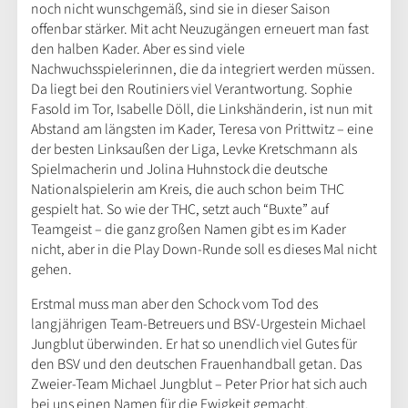
noch nicht wunschgemäß, sind sie in dieser Saison
offenbar stärker. Mit acht Neuzugängen erneuert man fast
den halben Kader. Aber es sind viele
Nachwuchsspielerinnen, die da integriert werden müssen.
Da liegt bei den Routiniers viel Verantwortung. Sophie
Fasold im Tor, Isabelle Döll, die Linkshänderin, ist nun mit
Abstand am längsten im Kader, Teresa von Prittwitz – eine
der besten Linksaußen der Liga, Levke Kretschmann als
Spielmacherin und Jolina Huhnstock die deutsche
Nationalspielerin am Kreis, die auch schon beim THC
gespielt hat. So wie der THC, setzt auch “Buxte” auf
Teamgeist – die ganz großen Namen gibt es im Kader
nicht, aber in die Play Down-Runde soll es dieses Mal nicht
gehen.
Erstmal muss man aber den Schock vom Tod des
langjährigen Team-Betreuers und BSV-Urgestein Michael
Jungblut überwinden. Er hat so unendlich viel Gutes für
den BSV und den deutschen Frauenhandball getan. Das
Zweier-Team Michael Jungblut – Peter Prior hat sich auch
bei uns einen Namen für die Ewigkeit gemacht.