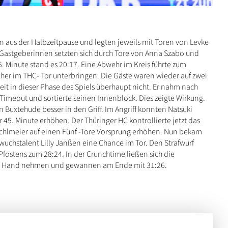
 aus der Halbzeitpause und legten jeweils mit Toren von Levke
Gastgeberinnen setzten sich durch Tore von Anna Szabo und
5. Minute stand es 20:17. Eine Abwehr im Kreis führte zum
cher im THC- Tor unterbringen. Die Gäste waren wieder auf zwei
beit in dieser Phase des Spiels überhaupt nicht. Er nahm nach
Timeout und sortierte seinen Innenblock. Dies zeigte Wirkung.
Buxtehude besser in den Griff. Im Angriff konnten Natsuki
 45. Minute erhöhen. Der Thüringer HC kontrollierte jetzt das
ichlmeier auf einen Fünf -Tore Vorsprung erhöhen. Nun bekam
wuchstalent Lilly Janßen eine Chance im Tor. Den Strafwurf
fostens zum 28:24. In der Crunchtime ließen sich die
der Hand nehmen und gewannen am Ende mit 31:26.