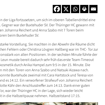
in der Liga fortzusetzen, um sich im oberen Tabellendrittel eine
rn. Gegner war der Buxtehuder SV. Der Thüringer HC gewann mit
aren Johanna Reichert und Anna Szabo mit 7 Toren beim
 Toren beim Buxtehuder SV.
tarke Vorstellung. Sie machten in der Abwehr die Räume dicht
en Fehlern oder Christina Lövgren Hallberg war im THC- Tor zur
tionsstark von allen Positionen. In der sechsten Minute führte der
rk Leun musste bereit dadurch sehr früh das erste Team-Timeout
osmetik durch Anika Hampel zum 9:5 in der 15. Minute. Die
en mit den Toren von Anna Szabo und Natsuki Aizawa nach.
 konnte Buxtehude zweimal mit Cara Hartstock und Teresa von
and es 14:12. Ein verworfener Strafwurf von Johanna Reichert
lotte Kähr den Anschlusstreffer zum 14:13. Dank einer guten
r, war der Thüringer HC in der Lage, sich wieder leicht
it in die Halbzeitpause nehmen. Halbzeitstand 17:15.