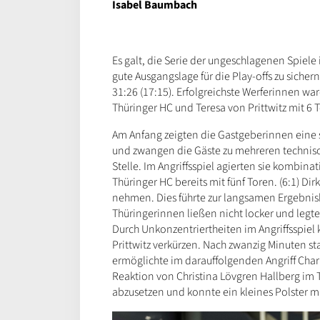
Isabel Baumbach
Es galt, die Serie der ungeschlagenen Spiele 
gute Ausgangslage für die Play-offs zu siche
31:26 (17:15). Erfolgreichste Werferinnen w
Thüringer HC und Teresa von Prittwitz mit 6
Am Anfang zeigten die Gastgeberinnen eine s
und zwangen die Gäste zu mehreren technisch
Stelle. Im Angriffsspiel agierten sie kombina
Thüringer HC bereits mit fünf Toren. (6:1) Di
nehmen. Dies führte zur langsamen Ergebnisk
Thüringerinnen ließen nicht locker und legt
Durch Unkonzentriertheiten im Angriffsspiel
Prittwitz verkürzen. Nach zwanzig Minuten st
ermöglichte im darauffolgenden Angriff Char
Reaktion von Christina Lövgren Hallberg im To
abzusetzen und konnte ein kleines Polster m