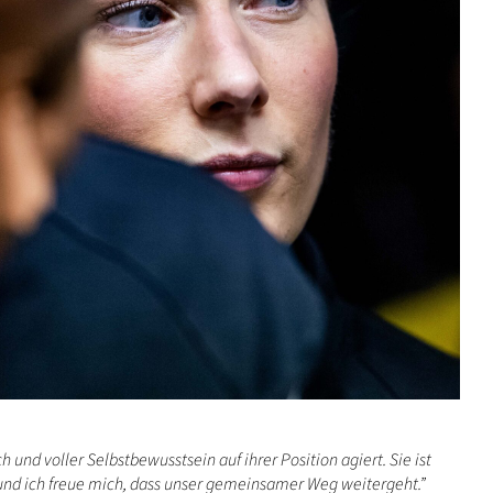
h und voller Selbstbewusstsein auf ihrer Position agiert. Sie ist
– und ich freue mich, dass unser gemeinsamer Weg weitergeht.”