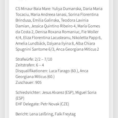
CS Minaur Baia Mare: Yuliya Dumanska, Daria Maria
Tocaciu, Maria Andreea Ianasi, Sorina Florentina
Brindusa, Emilia Galinska, Teodora Lavinia
Damian, Jessica Quintino Ribeiro 4, María Gomes
da Costa 2, Denisa Roxana Romaniuc, Fie Woller
4/4, Eliza Florentina Lacusteanu, Nikoletta Papp 6,
Amelia Lundbäck, Dziyana Ilyina 8, Alba Chiara
Spugnini Santome 6/3, Anca Georgiana Miticus 2
Strafwürfe: 2/2 – 7/10
Zeitstrafen: 6 – 4
Disqualifikationen: Luca Farago (60.), Anca
Georgiana Miticus (60.)
Zuschauer: 905
Schiedsrichter: Jesus Alvarez (ESP), Miguel Soria
(ESP)
EHF Delegate: Petr Novak (CZE)
Bericht: Lena Leißring, Falk Freytag