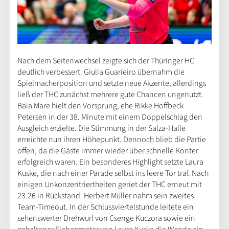
Nach dem Seitenwechsel zeigte sich der Thüringer HC
deutlich verbessert. Giulia Guarieiro übernahm die
Spielmacherposition und setzte neue Akzente, allerdings
ließ der THC zunächst mehrere gute Chancen ungenutzt.
Baia Mare hielt den Vorsprung, ehe Rikke Hoffbeck
Petersen in der 38. Minute mit einem Doppelschlag den
Ausgleich erzielte. Die Stimmung in der Salza-Halle
erreichte nun ihren Höhepunkt. Dennoch blieb die Partie
offen, da die Gäste immer wieder über schnelle Konter
erfolgreich waren. Ein besonderes Highlight setzte Laura
Kuske, die nach einer Parade selbst ins leere Tor traf. Nach
einigen Unkonzentriertheiten geriet der THC erneut mit
23:26 in Rückstand. Herbert Müller nahm sein zweites
Team-Timeout. In der Schlussviertelstunde leitete ein
sehenswerter Drehwurf von Csenge Kuczora sowie ein