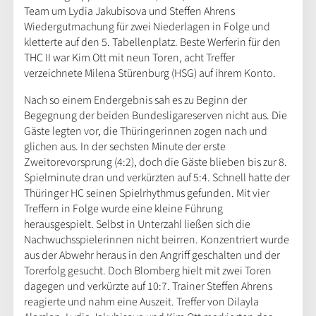
Team um Lydia Jakubisova und Steffen Ahrens
Wiedergutmachung für zwei Niederlagen in Folge und
kletterte auf den 5. Tabellenplatz. Beste Werferin für den
THC II war Kim Ott mit neun Toren, acht Treffer
verzeichnete Milena Stürenburg (HSG) auf ihrem Konto.
Nach so einem Endergebnis sah es zu Beginn der
Begegnung der beiden Bundesligareserven nicht aus. Die
Gäste legten vor, die Thüringerinnen zogen nach und
glichen aus. In der sechsten Minute der erste
Zweitorevorsprung (4:2), doch die Gäste blieben bis zur 8.
Spielminute dran und verkürzten auf 5:4. Schnell hatte der
Thüringer HC seinen Spielrhythmus gefunden. Mit vier
Treffern in Folge wurde eine kleine Führung
herausgespielt. Selbst in Unterzahl ließen sich die
Nachwuchsspielerinnen nicht beirren. Konzentriert wurde
aus der Abwehr heraus in den Angriff geschalten und der
Torerfolg gesucht. Doch Blomberg hielt mit zwei Toren
dagegen und verkürzte auf 10:7. Trainer Steffen Ahrens
reagierte und nahm eine Auszeit. Treffer von Dilayla