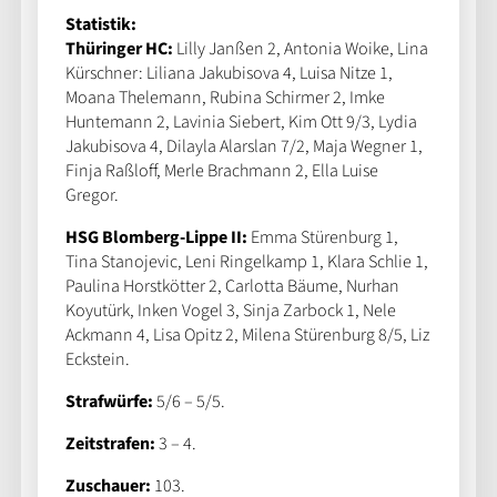
Statistik:
Thüringer HC:
Lilly Janßen 2, Antonia Woike, Lina
Kürschner: Liliana Jakubisova 4, Luisa Nitze 1,
Moana Thelemann, Rubina Schirmer 2, Imke
Huntemann 2, Lavinia Siebert, Kim Ott 9/3, Lydia
Jakubisova 4, Dilayla Alarslan 7/2, Maja Wegner 1,
Finja Raßloff, Merle Brachmann 2, Ella Luise
Gregor.
HSG Blomberg-Lippe II:
Emma Stürenburg 1,
Tina Stanojevic, Leni Ringelkamp 1, Klara Schlie 1,
Paulina Horstkötter 2, Carlotta Bäume, Nurhan
Koyutürk, Inken Vogel 3, Sinja Zarbock 1, Nele
Ackmann 4, Lisa Opitz 2, Milena Stürenburg 8/5, Liz
Eckstein.
Strafwürfe:
5/6 – 5/5.
Zeitstrafen:
3 – 4.
Zuschauer:
103.