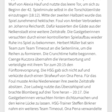
Wurf von Alexia Hauf und nutzte das leere Tor, um sich zu
Beginn der 42. Spielminute selbst in die Torschützenliste
einzutragen (18:12). Mitte der zweiten Halbzeit wurde das
Spiel zunehmend hektischer. Foul von Amber Verbraeken
an Johanna Reichardt. Dafür kassierten die Gäste aus der
Nelkenstadt eine weitere Zeitstrafe. Die Gastgeberinnen
versuchten durch einen kontrollierten Spielaufbau wieder
Ruhe ins Spiel zu bekommen. Herbert Müller bat sein
Team zum Team Timeout an die Seitenlinie, um die
Reihen zu formieren. Die Crunchtime hatte begonnen.
Csenge Kuczora übernahm die Verantwortung und
verteidigte mit ihrem Tor zum 20:15 den
Fünftorevorsprung. Die HSG gab sich nicht auf und
verkürzte durch einen Strafwurf von Ona Pena. Für das
Foul musste Anika Niederwieser ihre zweite Zeitstrafe
absitzen. Zoe Ludwig nutzte das Überzahlspiel und
brachte Blomberg auf drei Tore heran – 20:17. Die
Gastgeberinnen versuchten hinten dichtzumachen und
den keine Lücke zu lassen. HSG-Trainer Steffen Birkner
nahm ein weiteres Team Timeout. Ona Pena verwandelte