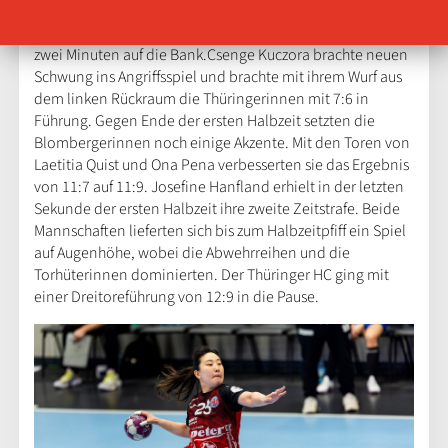
in Führung. Die energische Abwehrarbeit des Thüringer HC
forderte Konsequenzen. Josefine Hanfland musste für
zwei Minuten auf die Bank.Csenge Kuczora brachte neuen
Schwung ins Angriffsspiel und brachte mit ihrem Wurf aus
dem linken Rückraum die Thüringerinnen mit 7:6 in
Führung. Gegen Ende der ersten Halbzeit setzten die
Blombergerinnen noch einige Akzente. Mit den Toren von
Laetitia Quist und Ona Pena verbesserten sie das Ergebnis
von 11:7 auf 11:9. Josefine Hanfland erhielt in der letzten
Sekunde der ersten Halbzeit ihre zweite Zeitstrafe. Beide
Mannschaften lieferten sich bis zum Halbzeitpfiff ein Spiel
auf Augenhöhe, wobei die Abwehrreihen und die
Torhüterinnen dominierten. Der Thüringer HC ging mit
einer Dreitoreführung von 12:9 in die Pause.