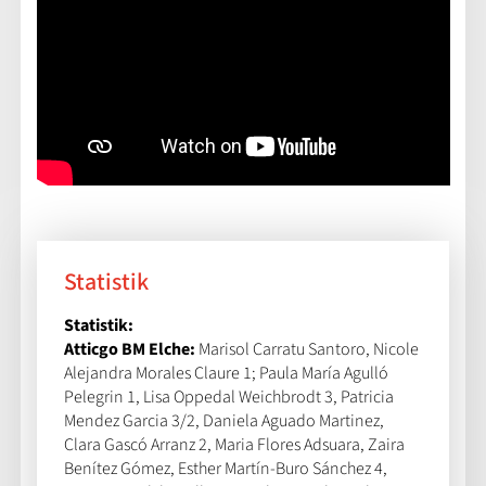
Statistik
Statistik:
Atticgo BM Elche:
Marisol Carratu Santoro, Nicole
Alejandra Morales Claure 1; Paula María Agulló
Pelegrin 1, Lisa Oppedal Weichbrodt 3, Patricia
Mendez Garcia 3/2, Daniela Aguado Martinez,
Clara Gascó Arranz 2, Maria Flores Adsuara, Zaira
Benítez Gómez, Esther Martín-Buro Sánchez 4,