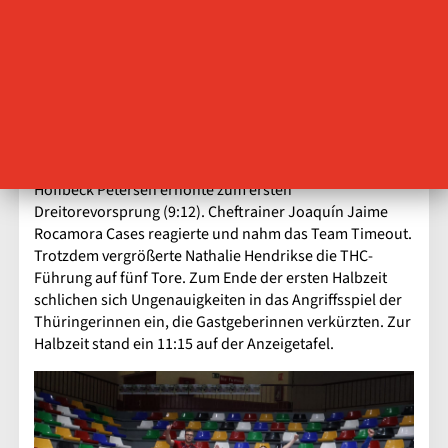
Sánchez dran. Der THC legte vor, tat sich jedoch schwer,
diese Führung auszubauen. Die Gastgeberinnen zeigten
unbeeindruckt und bestraften die Fehler der Gäste.
Herbert Müller nahm in der 19. Minute die erste Auszeit.
Zwei Minuten später baute Johanna Reichert per
Strafwurf den Vorsprung auf zwei Treffer aus. Christina
Lövgren Hallberg hatte immer öfter die Handb am Ball
und verhinderte so gegnerische Torerfolge. Rikke
Hoffbeck Petersen erhöhte zum ersten
Dreitorevorsprung (9:12). Cheftrainer Joaquín Jaime
Rocamora Cases reagierte und nahm das Team Timeout.
Trotzdem vergrößerte Nathalie Hendrikse die THC-
Führung auf fünf Tore. Zum Ende der ersten Halbzeit
schlichen sich Ungenauigkeiten in das Angriffsspiel der
Thüringerinnen ein, die Gastgeberinnen verkürzten. Zur
Halbzeit stand ein 11:15 auf der Anzeigetafel.