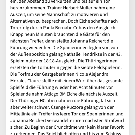
ein, den Abstand zu verkürzen und bis auf ein Tor
heranzukommen. Trainer Herbert Müller nahm eine
Auszeit, um seine Mannschaft zu motivieren und
Alternativen zu besprechen. Doch Elche schaffte nach
Torerfolg durch Paola Bernabe Cobos den Ausgleich.
Knapp neun Minuten brauchten die Gäste für den
nächsten Treffer, dann stellte Johanna Reichert die
Führung wieder her. Die Spanierinnen legten vor, von
der Außenposition gelang Nathalie Hendrikse in der 43.
Spielminute der 18:18-Ausgleich. Die Thüringerinnen
ersetzten die Torhüterin gegen die siebte Feldspielerin.
Die Torfrau der Gastgeberinnen Nicole Alejandra
Morales Claure stellte mit einem Wurf über das gesamte
Spielfeld die Führung wieder her. Acht Minuten vor
Spielende nahm Atticgo BM Elche die nächste Auszeit.
Der Thüringer HC übernahmen die Führung, tat sich
aber weiter schwer. Csenge Kuczora gelang von der
Mittellinie ein Treffer ins leere Tor der Spanierinnen und
Johanna Reichert verwandelte ihren nächsten Strafwurf
sicher. Zu Beginn der Crunchtime war kein klarer Favorit
zu erkennen. Das Spiel blieb offen und bis zum Schluss