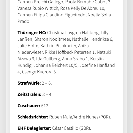
Carmen Prelchi Gallego, Paola Bernabe Cobos 3,
Vanesa Rubio Wittich, Rosa Kelly De Abreu 10,
Carmen Filipa Claudino Figueiredo, Noelia Solla
Prado
Thüringer HC:
Christina Lövgren Hallberg, Lilly
Janßen; Sharon Nooitmeer, Nathalie Hendrikse 6,
Julie Holm, Kathrin Pichlmeier, Anika
Niederwieser, Rikke Hoffbeck Petersen 1, Natsuki
Aizawa 3, Ida Gullberg, Anna Szabo 1, Kerstin
Kündig, Johanna Reichert 10/5, Josefine Hanfland
4, Csenge Kuczora 3.
Strafwürfe:
2 – 6.
Zeitstrafen:
3 – 4.
Zuschauer:
612.
Schiedsrichter:
Ruben Maia/André Nunes (POR).
EHF Delegierter:
César Castillo (GBR).