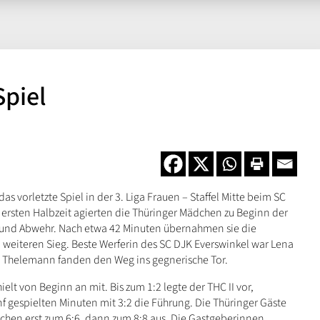
Spiel
as vorletzte Spiel in der 3. Liga Frauen – Staffel Mitte beim SC
ersten Halbzeit agierten die Thüringer Mädchen zu Beginn der
iff und Abwehr. Nach etwa 42 Minuten übernahmen sie die
 weiteren Sieg. Beste Werferin des SC DJK Everswinkel war Lena
ana Thelemann fanden den Weg ins gegnerische Tor.
elt von Beginn an mit. Bis zum 1:2 legte der THC II vor,
f gespielten Minuten mit 3:2 die Führung. Die Thüringer Gäste
glichen erst zum 6:6, dann zum 8:8 aus. Die Gastgeberinnen