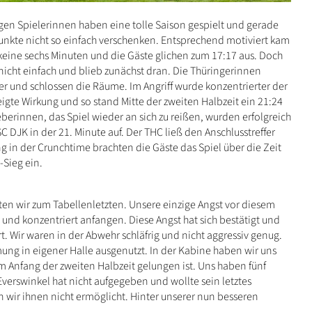
ngen Spielerinnen haben eine tolle Saison gespielt und gerade
unkte nicht so einfach verschenken. Entsprechend motiviert kam
 keine sechs Minuten und die Gäste glichen zum 17:17 aus. Doch
icht einfach und blieb zunächst dran. Die Thüringerinnen
ver und schlossen die Räume. Im Angriff wurde konzentrierter der
eigte Wirkung und so stand Mitte der zweiten Halbzeit ein 21:24
eberinnen, das Spiel wieder an sich zu reißen, wurden erfolgreich
SC DJK in der 21. Minute auf. Der THC ließ den Anschlusstreffer
ng in der Crunchtime brachten die Gäste das Spiel über die Zeit
-Sieg ein.
en wir zum Tabellenletzten. Unsere einzige Angst vor diesem
 und konzentriert anfangen. Diese Angst hat sich bestätigt und
t. Wir waren in der Abwehr schläfrig und nicht aggressiv genug.
ng in eigener Halle ausgenutzt. In der Kabine haben wir uns
Anfang der zweiten Halbzeit gelungen ist. Uns haben fünf
Everswinkel hat nicht aufgegeben und wollte sein letztes
n wir ihnen nicht ermöglicht. Hinter unserer nun besseren