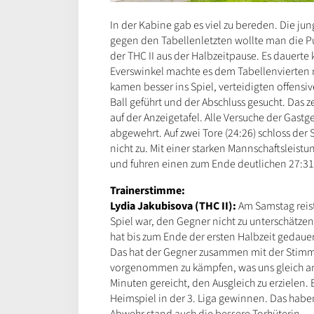
In der Kabine gab es viel zu bereden. Die ju
gegen den Tabellenletzten wollte man die P
der THC II aus der Halbzeitpause. Es dauerte
Everswinkel machte es dem Tabellenvierten n
kamen besser ins Spiel, verteidigten offensi
Ball geführt und der Abschluss gesucht. Das z
auf der Anzeigetafel. Alle Versuche der Gastg
abgewehrt. Auf zwei Tore (24:26) schloss der 
nicht zu. Mit einer starken Mannschaftsleistu
und fuhren einen zum Ende deutlichen 27:31
Trainerstimme:
Lydia Jakubisova (THC II):
Am Samstag reist
Spiel war, den Gegner nicht zu unterschätzen
hat bis zum Ende der ersten Halbzeit gedauer
Das hat der Gegner zusammen mit der Stimmu
vorgenommen zu kämpfen, was uns gleich am 
Minuten gereicht, den Ausgleich zu erzielen. 
Heimspiel in der 3. Liga gewinnen. Das habe
Abwehr stand auch die bessere Torhüterin.