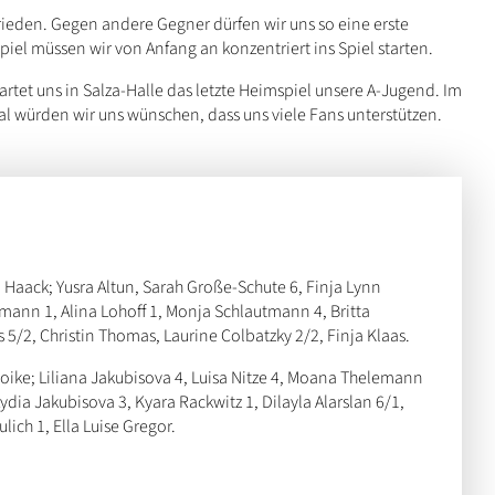
ufrieden. Gegen andere Gegner dürfen wir uns so eine erste
piel müssen wir von Anfang an konzentriert ins Spiel starten.
rtet uns in Salza-Halle das letzte Heimspiel unsere A-Jugend. Im
 würden wir uns wünschen, dass uns viele Fans unterstützen.
 Haack; Yusra Altun, Sarah Große-Schute 6, Finja Lynn
tmann 1, Alina Lohoff 1, Monja Schlautmann 4, Britta
rs 5/2, Christin Thomas, Laurine Colbatzky 2/2, Finja Klaas.
oike; Liliana Jakubisova 4, Luisa Nitze 4, Moana Thelemann
ydia Jakubisova 3, Kyara Rackwitz 1, Dilayla Alarslan 6/1,
lich 1, Ella Luise Gregor.