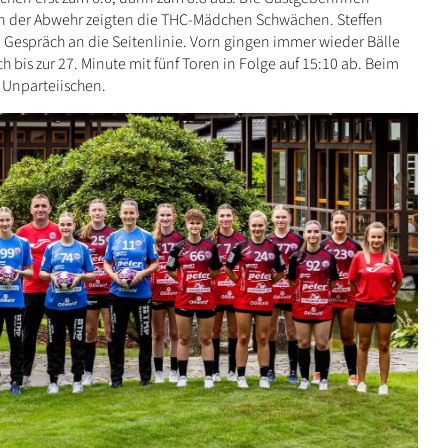
 In der Abwehr zeigten die THC-Mädchen Schwächen. Steffen
 Gespräch an die Seitenlinie. Vorn gingen immer wieder Bälle
ch bis zur 27. Minute mit fünf Toren in Folge auf 15:10 ab. Beim
r Unparteiischen.