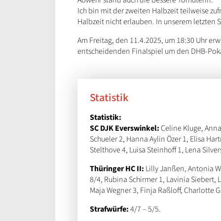
Ich bin mit der zweiten Halbzeit teilweise z
Halbzeit nicht erlauben. In unserem letzten S
Am Freitag, den 11.4.2025, um 18:30 Uhr erwa
entscheidenden Finalspiel um den DHB-Pokal
Statistik
Statistik:
SC DJK Everswinkel:
Celine Kluge, Anna
Schueler 2, Hanna Aylin Özer 1, Elisa Har
Stelthove 4, Luisa Steinhoff 1, Lena Silve
Thüringer HC II:
Lilly Janßen, Antonia W
8/4, Rubina Schirmer 1, Lavinia Siebert, L
Maja Wegner 3, Finja Raßloff, Charlotte Gu
Strafwürfe:
4/7 – 5/5.