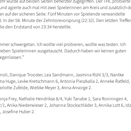
wehr wurde auf beiden Seiten beherzter zugegriffen. Der THC probierte
und agierte auch mal mit zwei Spielerinnen am Kreis und zusätzlich d
an auf der sicheren Seite. Fünf Minuten vor Spielende verwandelte
. In der 58. Minute der Zehntorevorsprung (22:32). Den letzten Treffer
die den Endstand von 23:34 herstellte.
mer schwergetan. Ich wollte viel probieren, wollte was testen. Ich
sieben Spielerinnen ausgetauscht. Dadurch haben wir keinen guten
iegenlassen.”
noli, Danique Trooster, Lea Sandmann, Jasmina Rühl 3/3, Nantke
a Huge, Levke Kretschmann 6, Antonia Pieszkalla 2, Anneke Ratfeld,
arlotte Zufelde, Wiebke Meyer 3, Anna Ansorge 2.
onja Frey, Nathalie Hendrikse 8/4, Yuki Tanabe 1, Sara Ronningen 4,
/1, Anika Niederwieser 2, Johanna Stockschläder 3, Annika Lott 6, Id
, Josefine Huber 2.