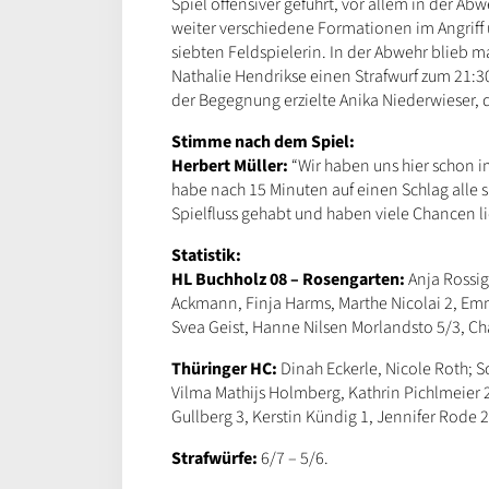
Spiel offensiver geführt, vor allem in der Ab
weiter verschiedene Formationen im Angriff 
siebten Feldspielerin. In der Abwehr blieb m
Nathalie Hendrikse einen Strafwurf zum 21:30
der Begegnung erzielte Anika Niederwieser, 
Stimme nach dem Spiel:
Herbert Müller:
“Wir haben uns hier schon im
habe nach 15 Minuten auf einen Schlag alle 
Spielfluss gehabt und haben viele Chancen l
Statistik:
HL Buchholz 08 – Rosengarten:
Anja Rossig
Ackmann, Finja Harms, Marthe Nicolai 2, Emm
Svea Geist, Hanne Nilsen Morlandsto 5/3, Ch
Thüringer HC:
Dinah Eckerle, Nicole Roth; S
Vilma Mathijs Holmberg, Kathrin Pichlmeier 2
Gullberg 3, Kerstin Kündig 1, Jennifer Rode 2
Strafwürfe:
6/7 – 5/6.