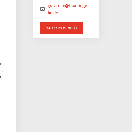
gs-verein@thueringer-
hc.de
weiter zu Kontakt
en
t.
n.