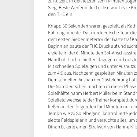
zu nutzen. In den letzten zehn Minuten zoge
Sieg. Beste Werferin der Luchse war Levke Kr
den THC ein.
Knapp 30 Sekunden waren gespielt, als Kathri
Führung brachte. Das norddeutsche Team ließ
dem ersten Siebenmetertor der Gäste traf Ka
Beginn an baute der THC Druck auf und sucht
erzielte in der 6. Minute den 3:4-Anschlusstre
Handball-Luchse hielten dagegen und nutzte
Mit schnellen Spielzügen und unter Ausnutzu
zum 4:9 aus. Nach zehn gespielten Minuten 
Dem schnellen Ausbau der Gästeführung hatt
Die Norddeutschen machten in dieser Phase zu 
Spielhälfte nahm Herbert Müller beim Stand 
Spielfeld wechselte der Trainer komplett dur
ließen in den folgenden fünf Minuten nur ein
Tempo wie zu Spielbeginn, kontrollierte jedo
siebte Feldspielerin und versuchte alles, um
Dinah Eckerle einen Strafwurf von Hanne Nil