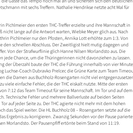
n die Gäste das Tempo noch mal an und sicherten sich den deutlichen
etschmann mit sechs Treffern. Nathalie Hendrikse netzte acht Mal für
n Pichlmeier den ersten THC-Treffer erzielte und ihre Mannschaft in
 nicht lange auf die Antwort warten, Wiebke Meyer glich aus. Nach
thrin Pichlmeier nur den Pfosten, Annika Lott erhöhte zum 1:3. Von
e den schnellen Abschluss. Der Zweitligist hielt mutig dagegen und
ffer. Von der Strafwurflinie glich Hanne Nilsen Morlandsto aus. Die
n jede Chance, um die Thüringerinnen nicht davonziehen zu lassen.
ng der Überzahl baute der THC die Führung innerhalb von vier Minut
zog Luchse-Coach Dubravko Prelcec die Grüne Karte zum Team Timeou
en die Damen aus Buchholz-Rosengarten nicht viel entgegenzusetze
viele einfache Fehler, die der THC eiskalt nutzte. Mitte der ersten
von 7:12 das Team Timeout für seine Mannschaft. Im Tor und auf dem
ch. Technische Fehler und mehrere Ballverluste auf beiden Seiten
 Tor auf jeder Seite zu. Der THC agierte nicht mehr mit dem hohen
ch das Spiel weiter. Die HL Buchholz 08 – Rosengarten setzte auf die
 das Ergebnis zu korrigieren. Zwanzig Sekunden vor der Pause parierte
sen Morlandsto. Der Pausenpfiff ertönte beim Stand von 11:19.