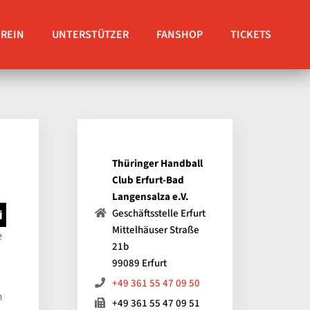
EREIN
UNTERSTÜTZER
FANSHOP
TICKETS
Thüringer Handball
Club Erfurt-Bad
Langensalza e.V.
Geschäftsstelle Erfurt
Mittelhäuser Straße
e
21b
99089 Erfurt
+49 361 55 47 09 50
h
+49 361 55 47 09 51