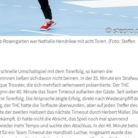
z-Rosengarten war Nathalie Hendrikse mit acht Toren. (Foto: Steffen
schnelle Umschaltspiel mit dem Torerfolg, so kamen die
innen ließen sich davon nicht beirren. In der 35. Minute ein Strafwu
ique Trooster, die sich mehrfach sehenswert präsentierte. Der THC
ginn der 40. Minute das Team Timeout aufseiten der Gäste. Seit siebe
Torerfolg. Die Ansprache zeigte Erfolg, direkt nach Wiederanpfiff d
lag, der THC hatte die Torflaute überwunden, aber auf jeden Treffer des
itte der zweiten Halbzeit das nächste Timeout durch Herbert Müller. Di
kämpft. Er hatte nicht die Absicht, das Spiel noch mal spannend
wieder mehr Tempo und suchte den Abschluss. In der 49. Minute betr
it für ein Team Timeout der Handball-Luchse. Insgesamt wurde das