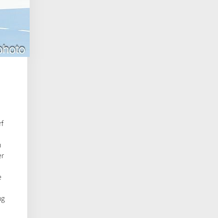
rf
n
er
e
ug