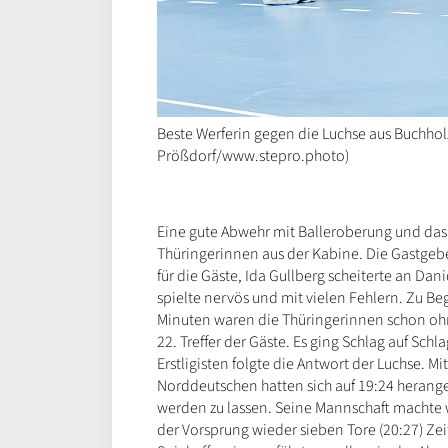
Beste Werferin gegen die Luchse aus Buchhol
Prößdorf/www.stepro.photo)
Eine gute Abwehr mit Balleroberung und das 
Thüringerinnen aus der Kabine. Die Gastgeber
für die Gäste, Ida Gullberg scheiterte an Dan
spielte nervös und mit vielen Fehlern. Zu Be
Minuten waren die Thüringerinnen schon ohne 
22. Treffer der Gäste. Es ging Schlag auf Sch
Erstligisten folgte die Antwort der Luchse. M
Norddeutschen hatten sich auf 19:24 herange
werden zu lassen. Seine Mannschaft machte 
der Vorsprung wieder sieben Tore (20:27) Ze