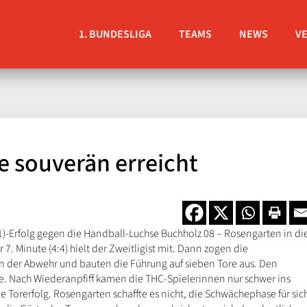
1. BUNDESLIGA
TEAMS
NEWS
V
 souverän erreicht
1)-Erfolg gegen die Handball-Luchse Buchholz 08 – Rosengarten in di
. Minute (4:4) hielt der Zweitligist mit. Dann zogen die
n der Abwehr und bauten die Führung auf sieben Tore aus. Den
se. Nach Wiederanpfiff kamen die THC-Spielerinnen nur schwer ins
ne Torerfolg. Rosengarten schaffte es nicht, die Schwächephase für sic