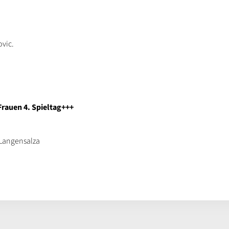
vic.
Frauen 4. Spieltag+++
 Langensalza