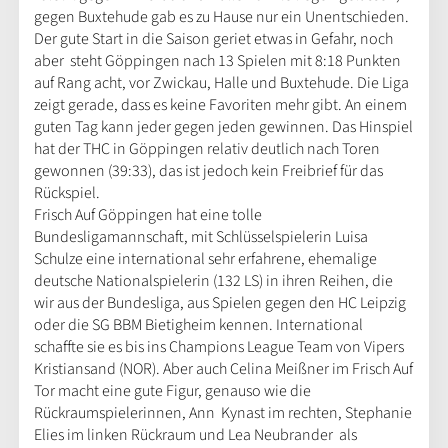
gegen Buxtehude gab es zu Hause nur ein Unentschieden.
Der gute Start in die Saison geriet etwas in Gefahr, noch
aber steht Göppingen nach 13 Spielen mit 8:18 Punkten
auf Rang acht, vor Zwickau, Halle und Buxtehude. Die Liga
zeigt gerade, dass es keine Favoriten mehr gibt. An einem
guten Tag kann jeder gegen jeden gewinnen. Das Hinspiel
hat der THC in Göppingen relativ deutlich nach Toren
gewonnen (39:33), das ist jedoch kein Freibrief für das
Rückspiel.
Frisch Auf Göppingen hat eine tolle
Bundesligamannschaft, mit Schlüsselspielerin Luisa
Schulze eine international sehr erfahrene, ehemalige
deutsche Nationalspielerin (132 LS) in ihren Reihen, die
wir aus der Bundesliga, aus Spielen gegen den HC Leipzig
oder die SG BBM Bietigheim kennen. International
schaffte sie es bis ins Champions League Team von Vipers
Kristiansand (NOR). Aber auch Celina Meißner im Frisch Auf
Tor macht eine gute Figur, genauso wie die
Rückraumspielerinnen, Ann Kynast im rechten, Stephanie
Elies im linken Rückraum und Lea Neubrander als