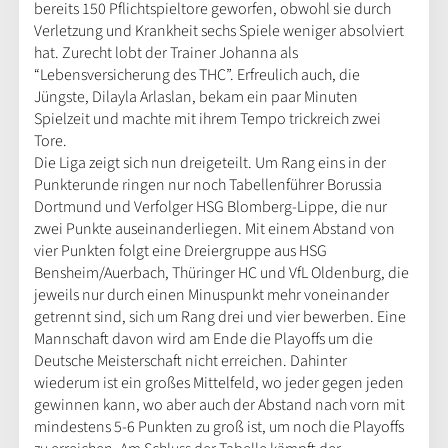
bereits 150 Pflichtspieltore geworfen, obwohl sie durch
Verletzung und Krankheit sechs Spiele weniger absolviert
hat. Zurecht lobt der Trainer Johanna als
“Lebensversicherung des THC”. Erfreulich auch, die
Jüngste, Dilayla Arlaslan, bekam ein paar Minuten
Spielzeit und machte mit ihrem Tempo trickreich zwei
Tore.
Die Liga zeigt sich nun dreigeteilt. Um Rang eins in der
Punkterunde ringen nur noch Tabellenführer Borussia
Dortmund und Verfolger HSG Blomberg-Lippe, die nur
zwei Punkte auseinanderliegen. Mit einem Abstand von
vier Punkten folgt eine Dreiergruppe aus HSG
Bensheim/Auerbach, Thüringer HC und VfL Oldenburg, die
jeweils nur durch einen Minuspunkt mehr voneinander
getrennt sind, sich um Rang drei und vier bewerben. Eine
Mannschaft davon wird am Ende die Playoffs um die
Deutsche Meisterschaft nicht erreichen. Dahinter
wiederum ist ein großes Mittelfeld, wo jeder gegen jeden
gewinnen kann, wo aber auch der Abstand nach vorn mit
mindestens 5-6 Punkten zu groß ist, um noch die Playoffs