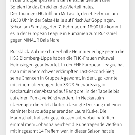
in der Gruppenphase mit den entscheidenden drei
Spielen für das Erreichen des Viertelfinales.
Der Thüringer HC trifft am Mittwoch, den 4. Februar, um
19:30 Uhr in der Salza-Halle auf Frisch Auf Göppingen.
Schon am Samstag, den 7. Februar, um 16:00 Uhr kommt
es in der European League in Rumänien zum Rückspiel
gegen MINAUR Baia Mare.
Rückblick: Auf die schmerzhafte Heimniederlage gegen die
HSG Blomberg-Lippe haben die THC-Frauen mit zwei
Heimsiegen geantwortet. In der EHF European League hat
man mit einem schwer erkämpften Last-Second-Sieg
seine Chancen in Gruppe A gewahrt, in der Liga konnte
mit einem überzeugenden 33:23-Auswärtssieg in
Neckarsulm der Abstand auf Rang drei in der Tabelle bis
auf einen Punkt verkürzt werden. In Neckarsulm
überzeugte die zuletzt kritisch beäugte Deckung mit einer
dahinter bravourös parierenden Laura Kuske. Die
Mannschaft trat sehr geschlossen auf, wobei natürlich
einmal mehr Johanna Reichert die überragende Werferin
mit insgesamt 14 Treffern war. In dieser Saison hat sie