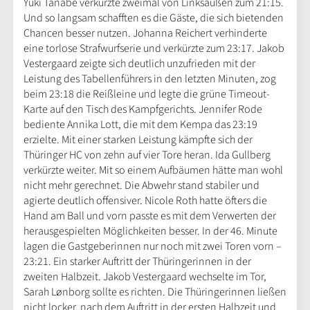
Yuki Tanabe verkürzte zweimal von Linksaußen zum 21:15.
Und so langsam schafften es die Gäste, die sich bietenden
Chancen besser nutzen. Johanna Reichert verhinderte
eine torlose Strafwurfserie und verkürzte zum 23:17. Jakob
Vestergaard zeigte sich deutlich unzufrieden mit der
Leistung des Tabellenführers in den letzten Minuten, zog
beim 23:18 die Reißleine und legte die grüne Timeout-
Karte auf den Tisch des Kampfgerichts. Jennifer Rode
bediente Annika Lott, die mit dem Kempa das 23:19
erzielte. Mit einer starken Leistung kämpfte sich der
Thüringer HC von zehn auf vier Tore heran. Ida Gullberg
verkürzte weiter. Mit so einem Aufbäumen hätte man wohl
nicht mehr gerechnet. Die Abwehr stand stabiler und
agierte deutlich offensiver. Nicole Roth hatte öfters die
Hand am Ball und vorn passte es mit dem Verwerten der
herausgespielten Möglichkeiten besser. In der 46. Minute
lagen die Gastgeberinnen nur noch mit zwei Toren vorn –
23:21. Ein starker Auftritt der Thüringerinnen in der
zweiten Halbzeit. Jakob Vestergaard wechselte im Tor,
Sarah Lønborg sollte es richten. Die Thüringerinnen ließen
nicht locker, nach dem Auftritt in der ersten Halbzeit und