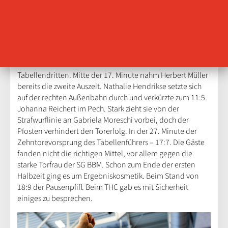
kam mit dem dritten Tor für die Gäste aus dem Team
Timeout. Beim 9:4 der Wechsel im THC-Gehäuse, Nicole
Roth ersetzte Dinah Eckerle, die mit den Würfen der SG-
Spielerinnen nicht klar kam. Auf der Gegenseite glänzte
Gabriela Moreschi über die gesamte erste Spielhälfte mit
starken Paraden und verhinderte mehrere Treffer des
Tabellendritten. Mitte der 17. Minute nahm Herbert Müller
bereits die zweite Auszeit. Nathalie Hendrikse setzte sich
auf der rechten Außenbahn durch und verkürzte zum 11:5.
Johanna Reichert im Pech. Stark zieht sie von der
Strafwurflinie an Gabriela Moreschi vorbei, doch der
Pfosten verhindert den Torerfolg. In der 27. Minute der
Zehntorevorsprung des Tabellenführers – 17:7. Die Gäste
fanden nicht die richtigen Mittel, vor allem gegen die
starke Torfrau der SG BBM. Schon zum Ende der ersten
Halbzeit ging es um Ergebniskosmetik. Beim Stand von
18:9 der Pausenpfiff. Beim THC gab es mit Sicherheit
einiges zu besprechen.