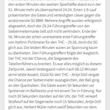
den ersten Minuten der zweiten Spielhälfte stand es in der
51. Minute mehr als überraschend 24:24. Einen 1:9-Lauf
präsentierten die Gäste und verteidigten clever gegen die
anstürmende SG BBM. Mehrere Angriffe wurden erfolgreich
abgewehrt, doch der 25:24-Führungstreffer von der
Siebenmetermarke ließ sich nicht verhindern. Ende der
56. Minute der schon unerwartete erste Führungstreffer
von Kathrin Pichlmeier für den THC – 25:26, doch die SG
glich aus. Die letzten Minuten waren an Spannung kaum
zu überbieten. Den Führungstreffern folgte der Ausgleich,
Der THC mit der Chance, die Siegesserie des
Tabellenführers zu brechen. Es war alles möglich zu diesem
Zeitpunkt. Jakob Vestergaard nahm nach 58:12 Minuten
seine letzte Auszeit. Glück für den THC – Antje Döll vergab
die Chance per Siebenmeter auszugleichen, der Ball ging
an den Querbalken. Die Gäste waren 50 Sekunden vor
Spielende im Ballbesitz und mit einem Tor in Führung. Nur
noch 30 Sekunden standen auf der Uhr, der THC verwarf.
Strafwurf auf der Gegenseite noch 15 Sekunden, Antje Döll
glich aus. Herbert Müller nahm zwölf Sekunden vor dem