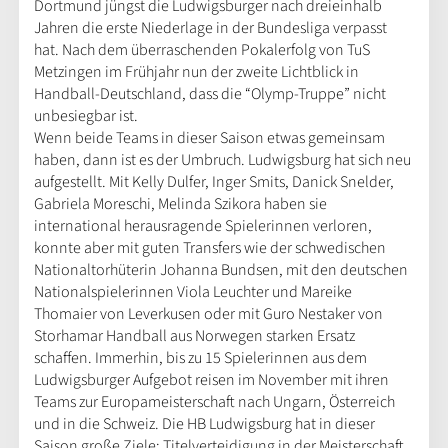
Dortmund jüngst die Ludwigsburger nach dreieinhalb
Jahren die erste Niederlage in der Bundesliga verpasst
hat. Nach dem überraschenden Pokalerfolg von TuS
Metzingen im Frühjahr nun der zweite Lichtblick in
Handball-Deutschland, dass die “Olymp-Truppe” nicht
unbesiegbar ist.
Wenn beide Teams in dieser Saison etwas gemeinsam
haben, dann ist es der Umbruch. Ludwigsburg hat sich neu
aufgestellt. Mit Kelly Dulfer, Inger Smits, Danick Snelder,
Gabriela Moreschi, Melinda Szikora haben sie
international herausragende Spielerinnen verloren,
konnte aber mit guten Transfers wie der schwedischen
Nationaltorhüterin Johanna Bundsen, mit den deutschen
Nationalspielerinnen Viola Leuchter und Mareike
Thomaier von Leverkusen oder mit Guro Nestaker von
Storhamar Handball aus Norwegen starken Ersatz
schaffen. Immerhin, bis zu 15 Spielerinnen aus dem
Ludwigsburger Aufgebot reisen im November mit ihren
Teams zur Europameisterschaft nach Ungarn, Österreich
und in die Schweiz. Die HB Ludwigsburg hat in dieser
Saison große Ziele: Titelverteidigung in der Meisterschaft,