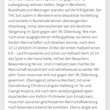
Ludwigsburg verloren hatten, Siege in Bensheim,
Buxtehude und Metzingen standen auf der Erfolgsliste. Der
THC bot zudem in Bensheim eine desaströse Vorstellung
und landete in Buxtehude keinen überzeugenden
Arbeitssieg. Umso überraschender war die deutliche
Steigerung im Spiel gegen den VfL Oldenburg. Wie man
nach einer ausgeglichenen Anfangsphase, wo keine von
beiden Mannschaften sich absetzen konnte, nach dem
12:12 plötzlich im letzten Drittel der ersten Halbzeit einen
6:0 – Lauf hinzauberte und schon zur Halbzeit beim 19:14
das Spiel in der Hand hatte, rief bei den Besuchern
Bewunderung hervor. Und in Halbzeit zwei machte die
Mannschaft konzentriert und selbstbewusst so weiter. Mit
zehn Toren muss man erst mal gegen den VfL Oldenburg
gewinnen. Überragend Johanna Reichert, mit einer
Glanzleistung Christina Lövgren Hallberg im Tor und
Csenge Kuszora, die nach dem verletzungsbedingten
Ausscheiden von Kathrin Pichlmeier zum Einsatz kam,
muss man aus einer geschlossenen Mannschaftsleistung
noch besonders lobend hervorheben. Ebeno zeigte wie