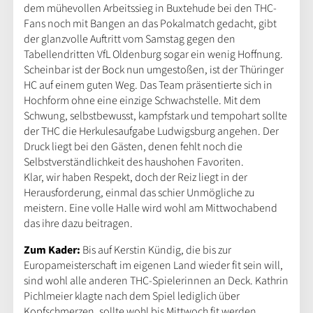
dem mühevollen Arbeitssieg in Buxtehude bei den THC-
Fans noch mit Bangen an das Pokalmatch gedacht, gibt
der glanzvolle Auftritt vom Samstag gegen den
Tabellendritten VfL Oldenburg sogar ein wenig Hoffnung.
Scheinbar ist der Bock nun umgestoßen, ist der Thüringer
HC auf einem guten Weg. Das Team präsentierte sich in
Hochform ohne eine einzige Schwachstelle. Mit dem
Schwung, selbstbewusst, kampfstark und tempohart sollte
der THC die Herkulesaufgabe Ludwigsburg angehen. Der
Druck liegt bei den Gästen, denen fehlt noch die
Selbstverständlichkeit des haushohen Favoriten.
Klar, wir haben Respekt, doch der Reiz liegt in der
Herausforderung, einmal das schier Unmögliche zu
meistern. Eine volle Halle wird wohl am Mittwochabend
das ihre dazu beitragen.
Zum Kader:
Bis auf Kerstin Kündig, die bis zur
Europameisterschaft im eigenen Land wieder fit sein will,
sind wohl alle anderen THC-Spielerinnen an Deck. Kathrin
Pichlmeier klagte nach dem Spiel lediglich über
Kopfschmerzen, sollte wohl bis Mittwoch fit werden.