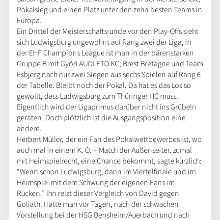
Pokalsieg und einen Platz unter den zehn besten Teams in
Europa.
Ein Drittel der Meisterschaftsrunde vor den Play-Offs sieht
sich Ludwigsburg ungewohnt auf Rang zwei der Liga, in
der EHF Champions League ist man in der bärenstarken
Gruppe B mit Györi AUDI ETO KC, Brest Bretagne und Team
Esbjerg nach nur zwei Siegen aus sechs Spielen auf Rang 6
der Tabelle. Bleibt noch der Pokal. Da hat es das Los so
gewollt, dass Ludwigsburg zum Thüringer HC muss.
Eigentlich wird der Ligaprimus darüber nicht ins Grübeln
geraten. Doch plötzlich ist die Ausgangsposition eine
andere.
Herbert Müller, der ein Fan des Pokalwettbewerbes ist, wo
auch mal in einem K. O. – Match der Außenseiter, zumal
mit Heimspielrecht, eine Chance bekommt, sagte kürzlich:
“Wenn schon Ludwigsburg, dann im Viertelfinale und im
Heimspiel mit dem Schwung der eigenen Fans im
Rücken.” Ihn reizt dieser Vergleich von David gegen
Goliath. Hatte man vor Tagen, nach der schwachen
Vorstellung bei der HSG Bensheim/Auerbach und nach