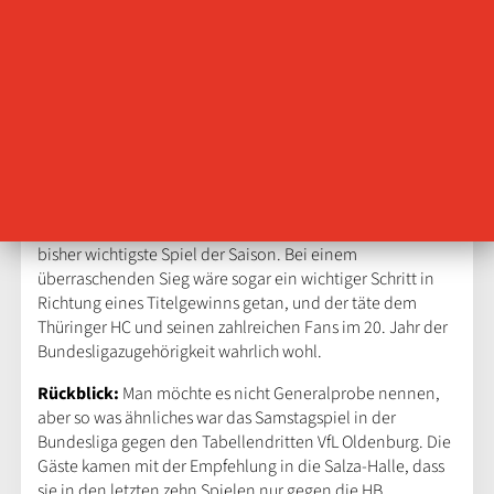
Der “Altmeister” Thüringer HC trifft am Mittwoch, den 6.
November, um 19:30 Uhr in der Salza-Halle im Viertelfinale
des DHB-Pokals auf den fünffachen Deutschen Meister,
zuletzt dreimal in Serie, unter dem neuen Namen HB
Ludwigsburg.
Vor dem ersten Qualifikationsspiel zur EHF European
League am Sonntag in Nordhausen, gegen die
Ungarinnen von Vac Handball, ist das Viertelfinale das
bisher wichtigste Spiel der Saison. Bei einem
überraschenden Sieg wäre sogar ein wichtiger Schritt in
Richtung eines Titelgewinns getan, und der täte dem
Thüringer HC und seinen zahlreichen Fans im 20. Jahr der
Bundesligazugehörigkeit wahrlich wohl.
Rückblick:
Man möchte es nicht Generalprobe nennen,
aber so was ähnliches war das Samstagspiel in der
Bundesliga gegen den Tabellendritten VfL Oldenburg. Die
Gäste kamen mit der Empfehlung in die Salza-Halle, dass
sie in den letzten zehn Spielen nur gegen die HB