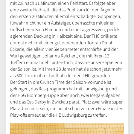
mit 2:8 nach 11 Minuten einen Fehlstart. Es folgte aber
eine zweite Halbzeit, die das Publikum für den Ärger in
den ersten 20 Minuten allemal entschädigte. Göppingen,
fürwahr nicht nur ein Aufsteiger, überraschte mit einer
treffsicheren Sina Ehmann und einer aggressiven, perfekt
agierenden Deckung in Halbzeit eins. Der THC brillierte
einmal mehr mit einer gut parierenden Torfrau Dinah
Eckerle, die allein vier Siebenmeter entschärfte und der
Wurf gewaltigen Johanna Reichert, die mit ihren 13
Treffern einmal mehr unterstrich, dass sie unsere Spielerin
der Saison ist. Mit ihren 23 Jahren hat sie schon jetzt mehr
als 600 Tore in ihrer Laufbahn für den THC geworfen.
Der Start in die Crunch Time der Saison-Vorrunde ist
gelungen, das Restprogramm hat mit Ludwigsburg und
der HSG Blomberg-Lippe aber noch zwei Mega-Aufgaben
und das Ost-Derby in Zwickau parat. Platz zwei wäre super,
Platz drei muss sein, um nicht schon vor dem Finale in den
Play-offs erneut auf die HB Ludwigsburg zu treffen.