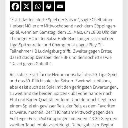
“Es ist das leichteste Spiel der Saison”, sagte Cheftrainer
Herbert Müller am Mittwochabend nach dem Göppingen-
Spiel, wenn am Samstag, dem 15. März, um 18:00 Uhr, der
Thüringer HC in der Salza-Halle Bad Langensalza auf den
Liga-Spitzenreiter und Champions League Play Off-
Teilnehmer HB Ludwigsburg trifft. Zweiter gegen Erster,
das ist das Spitzenspiel der HBF und dennoch ist es wie
“David gegen Goliath”.
Rückblick: Es ist für die Heimmannschaft das 20. Liga-Spiel
und das 30. Pflichtspiel der Saison. Zweimal Jubiläum,
aber es ist auch das Spiel mit den geringsten Erwartungen,
zu weit sind die beiden Spitzenklubs voneinander nach
Etat und Kader-Qualität entfernt. Und dennoch liegt in so
einem Spiel ein gewisser Reiz, der Reiz, es dem Favoriten
schwer zu machen. Der THC hat am Mittwoch gegen den
Aufsteiger Frisch Auf Göppingen mit einem 43:30-Sieg den
zweiten Tabellenplatz verteidigt. Dabei gab es zu Beginn