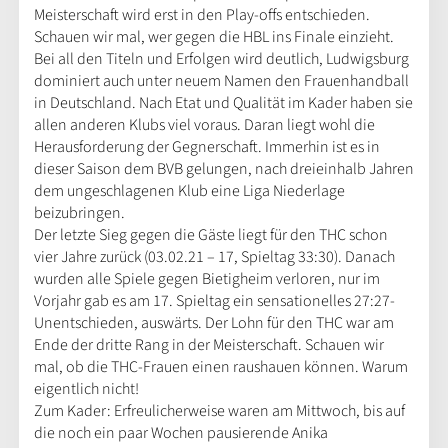
Meisterschaft wird erst in den Play-offs entschieden.
Schauen wir mal, wer gegen die HBL ins Finale einzieht.
Bei all den Titeln und Erfolgen wird deutlich, Ludwigsburg
dominiert auch unter neuem Namen den Frauenhandball
in Deutschland. Nach Etat und Qualität im Kader haben sie
allen anderen Klubs viel voraus. Daran liegt wohl die
Herausforderung der Gegnerschaft. Immerhin ist es in
dieser Saison dem BVB gelungen, nach dreieinhalb Jahren
dem ungeschlagenen Klub eine Liga Niederlage
beizubringen.
Der letzte Sieg gegen die Gäste liegt für den THC schon
vier Jahre zurück (03.02.21 – 17, Spieltag 33:30). Danach
wurden alle Spiele gegen Bietigheim verloren, nur im
Vorjahr gab es am 17. Spieltag ein sensationelles 27:27-
Unentschieden, auswärts. Der Lohn für den THC war am
Ende der dritte Rang in der Meisterschaft. Schauen wir
mal, ob die THC-Frauen einen raushauen können. Warum
eigentlich nicht!
Zum Kader: Erfreulicherweise waren am Mittwoch, bis auf
die noch ein paar Wochen pausierende Anika