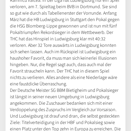
Ramnicu Valcea. In der Liga hat Ludwigsburg nur ein Spiel
verloren, am 7. Spieltag beim BVB in Dortmund. Sie sind
so gut wie durch als Tabellenerster der Vorrunde. Anfang
März hat die HB Ludwigsburg in Stuttgart den Pokal gegen
die HSG Blomberg-Lippe gewonnen und ist nun mit fünf
Pokaltriumpfen Rekordsieger in dem Wettbewerb. Der
THC hat das Hinspiel in Ludwigsburg klar mit 40:32
verloren. Aber 32 Tore auswärts in Ludwigsburg konnten
sich sehen lassen. Auch im Rückspiel ist Ludwigsburg ein
haushoher Favorit, da muss man sich keinerlei Illusionen
hingeben. Nur, die Regel sagt auch, dass auch mal der
Favorit straucheln kann. Der THC hat in diesem Spiel
nichts zu verlieren. Alles andere als eine Niederlage wäre
eine faustdicke Überraschung.
Der Deutsche Meister SG BBM Bietigheim und Pokalsieger
ist längst in seiner neuen Umgebung in Ludwigsburg
angekommen. Die Zuschauer bedanken sich mit einer
Verdoppelung des Zuspruchs im Vergleich zur Vorsaison.
Und Ludwigsburg ist drauf und dran, die selbst gesteckten
Ziele: Titelverteidigung in der HBF und Pokalsieg sowie
einen Platz unter den Top zehn in Europa zu erreichen. Die