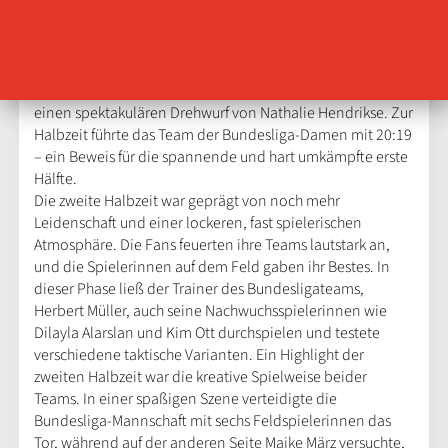
sogar am Kreis. Es war beeindruckend zu sehen, wie die
Allstars, obwohl sie nicht mehr regelmäßig im Wettkampf
standen, mit einer bemerkenswerten Harmonie und
Cleverness agierten. Die Bundesliga Damen hielten
jedoch gut dagegen und zeigten ihr Können, etwa durch
einen spektakulären Drehwurf von Nathalie Hendrikse. Zur
Halbzeit führte das Team der Bundesliga-Damen mit 20:19
– ein Beweis für die spannende und hart umkämpfte erste
Hälfte.
Die zweite Halbzeit war geprägt von noch mehr
Leidenschaft und einer lockeren, fast spielerischen
Atmosphäre. Die Fans feuerten ihre Teams lautstark an,
und die Spielerinnen auf dem Feld gaben ihr Bestes. In
dieser Phase ließ der Trainer des Bundesligateams,
Herbert Müller, auch seine Nachwuchsspielerinnen wie
Dilayla Alarslan und Kim Ott durchspielen und testete
verschiedene taktische Varianten. Ein Highlight der
zweiten Halbzeit war die kreative Spielweise beider
Teams. In einer spaßigen Szene verteidigte die
Bundesliga-Mannschaft mit sechs Feldspielerinnen das
Tor, während auf der anderen Seite Maike März versuchte,