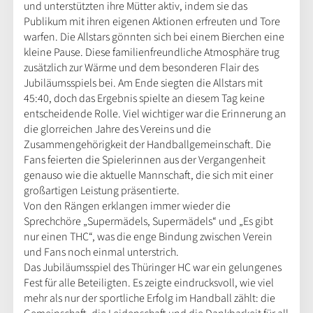
und unterstützten ihre Mütter aktiv, indem sie das
Publikum mit ihren eigenen Aktionen erfreuten und Tore
warfen. Die Allstars gönnten sich bei einem Bierchen eine
kleine Pause. Diese familienfreundliche Atmosphäre trug
zusätzlich zur Wärme und dem besonderen Flair des
Jubiläumsspiels bei. Am Ende siegten die Allstars mit
45:40, doch das Ergebnis spielte an diesem Tag keine
entscheidende Rolle. Viel wichtiger war die Erinnerung an
die glorreichen Jahre des Vereins und die
Zusammengehörigkeit der Handballgemeinschaft. Die
Fans feierten die Spielerinnen aus der Vergangenheit
genauso wie die aktuelle Mannschaft, die sich mit einer
großartigen Leistung präsentierte.
Von den Rängen erklangen immer wieder die
Sprechchöre „Supermädels, Supermädels“ und „Es gibt
nur einen THC“, was die enge Bindung zwischen Verein
und Fans noch einmal unterstrich.
Das Jubiläumsspiel des Thüringer HC war ein gelungenes
Fest für alle Beteiligten. Es zeigte eindrucksvoll, wie viel
mehr als nur der sportliche Erfolg im Handball zählt: die