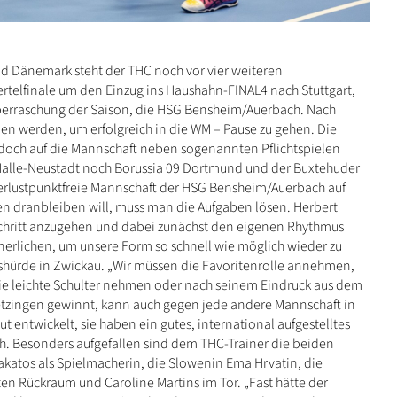
d Dänemark steht der THC noch vor vier weiteren
rtelfinale um den Einzug ins Haushahn-FINAL4 nach Stuttgart,
berraschung der Saison, die HSG Bensheim/Auerbach. Nach
nen werden, um erfolgreich in die WM – Pause zu gehen. Die
n doch auf die Mannschaft neben sogenannten Pflichtspielen
alle-Neustadt noch Borussia 09 Dortmund und der Buxtehuder
verlustpunktfreie Mannschaft der HSG Bensheim/Auerbach auf
 dranbleiben will, muss man die Aufgaben lösen. Herbert
r Schritt anzugehen und dabei zunächst den eigenen Rhythmus
nerlichen, um unsere Form so schnell wie möglich wieder zu
ärtshürde in Zwickau. „Wir müssen die Favoritenrolle annehmen,
die leichte Schulter nehmen oder nach seinem Eindruck aus dem
etzingen gewinnt, kann auch gegen jede andere Mannschaft in
t entwickelt, sie haben ein gutes, international aufgestelltes
ch. Besonders aufgefallen sind dem THC-Trainer die beiden
katos als Spielmacherin, die Slowenin Ema Hrvatin, die
en Rückraum und Caroline Martins im Tor. „Fast hätte der