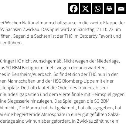
wei Wochen Nationalmannschaftspause in die zweite Etappe der
SV Sachsen Zwickau. Das Spiel wird am Samstag, 21.10.23 um
fiffen. Gegen die Sachsen ist der THC im Ostderby Favorit und
n entführen.
 Thüringer HC nicht wunschgemäß. Nicht wegen der Niederlage,
rimus SG BBM Bietigheim, mehr wegen der unerwarteten
es in Bensheim/Auerbach. So findet sich der THC nun in der
agenen Mannschaften und der HSG Blomberg-Lippe mit einer
lenplatz. Deshalb lautet die Order des Trainers, bis zur
r Bundesligapartien und dem Viertelfinale mit Heimspiel gegen
e Siegesserie hinzulegen. Das Spiel gegen die SG BBM
ht nicht. „Die Mannschaft hat gekämpft, hat alles gegeben, hat
ar eine begeisternde Atmosphäre in einer gut gefüllten Salza-
erlage sind wir nun aber gefordert. In Zwickau zählt nur ein