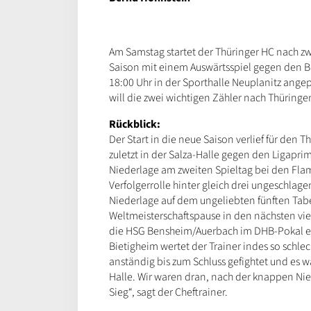
Am Samstag startet der Thüringer HC nach z
Saison mit einem Auswärtsspiel gegen den B
18:00 Uhr in der Sporthalle Neuplanitz angep
will die zwei wichtigen Zähler nach Thüringe
Rückblick:
Der Start in die neue Saison verlief für den
zuletzt in der Salza-Halle gegen den Ligap
Niederlage am zweiten Spieltag bei den Flam
Verfolgerrolle hinter gleich drei ungeschl
Niederlage auf dem ungeliebten fünften Tabel
Weltmeisterschaftspause in den nächsten vie
die HSG Bensheim/Auerbach im DHB-Pokal ein
Bietigheim wertet der Trainer indes so schlec
anständig bis zum Schluss gefightet und es w
Halle. Wir waren dran, nach der knappen Nied
Sieg“, sagt der Cheftrainer.