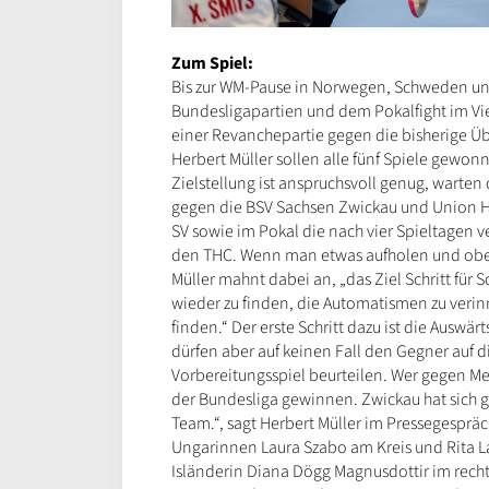
Zum Spiel:
Bis zur WM-Pause in Norwegen, Schweden un
Bundesligapartien und dem Pokalfight im Vie
einer Revanchepartie gegen die bisherige Ü
Herbert Müller sollen alle fünf Spiele gewon
Zielstellung ist anspruchsvoll genug, warte
gegen die BSV Sachsen Zwickau und Union H
SV sowie im Pokal die nach vier Spieltagen 
den THC. Wenn man etwas aufholen und oben
Müller mahnt dabei an, „das Ziel Schritt fü
wieder zu finden, die Automatismen zu verin
finden.“ Der erste Schritt dazu ist die Ausw
dürfen aber auf keinen Fall den Gegner auf 
Vorbereitungsspiel beurteilen. Wer gegen M
der Bundesliga gewinnen. Zwickau hat sich gu
Team.“, sagt Herbert Müller im Pressegesprä
Ungarinnen Laura Szabo am Kreis und Rita La
Isländerin Diana Dögg Magnusdottir im recht