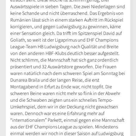
es auch sieht. Diese Woche ist schlimm genug, drei
Auswärtsspiele in sieben Tagen. Die zwei Niederlagen sind
keine Schande und nicht überraschend. Das Ergebnis von
Rumänien lässt sich in einem starken Auftritt im Rückspiel
korrigieren, und gegen Ludwigsburg zu gewinnen, käme
einer Sensation gleich. Da trifft im Spitzenspiel David auf
Goliath, so weit ist der Ligaprimus und EHF Champions
League-Team HB Ludwigsburg nach Qualität und Breite
von den anderen HBF-Klubs deutlich besser aufgestellt.
Nicht schlimm, die Mannschaft hat sich ganz ordentlich
präsentiert und 32 Auswärtstore geworfen. Die Frauen
waren natürlich nach dem schweren Spiel am Sonntag bei
Dunarea Braila und der langen Reise, die erst
Montagabend in Erfurt zu Ende war, nicht topfit. Die
schweren Beine waren nicht mehr so flink in der Abwehr
und die Schwaben zeigten uns ein schnelles Tempo-
Umkehrspiel, dem wir in der Deckung nicht gewachsen
waren. Dennoch war es eine Erfahrung mehr auf
“internationalem” Parkett, einmal gegen eine Mannschaft
aus der EHF Champions League zu spielen. Mindestens
einmal werden wir noch in dieser Saison auf Ludwigsburg