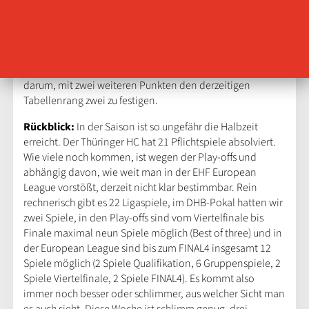
Am 15. Spieltag der HBF trifft der Thüringer HC am
Samstag, den 1. Februar 2025, um 18:00 Uhr auswärts auf
die Sport-Union Neckarsulm. Für den Thüringer HC geht es
darum, mit zwei weiteren Punkten den derzeitigen
Tabellenrang zwei zu festigen.
Rückblick:
In der Saison ist so ungefähr die Halbzeit
erreicht. Der Thüringer HC hat 21 Pflichtspiele absolviert.
Wie viele noch kommen, ist wegen der Play-offs und
abhängig davon, wie weit man in der EHF European
League vorstößt, derzeit nicht klar bestimmbar. Rein
rechnerisch gibt es 22 Ligaspiele, im DHB-Pokal hatten wir
zwei Spiele, in den Play-offs sind vom Viertelfinale bis
Finale maximal neun Spiele möglich (Best of three) und in
der European League sind bis zum FINAL4 insgesamt 12
Spiele möglich (2 Spiele Qualifikation, 6 Gruppenspiele, 2
Spiele Viertelfinale, 2 Spiele FINAL4). Es kommt also
immer noch besser oder schlimmer, aus welcher Sicht man