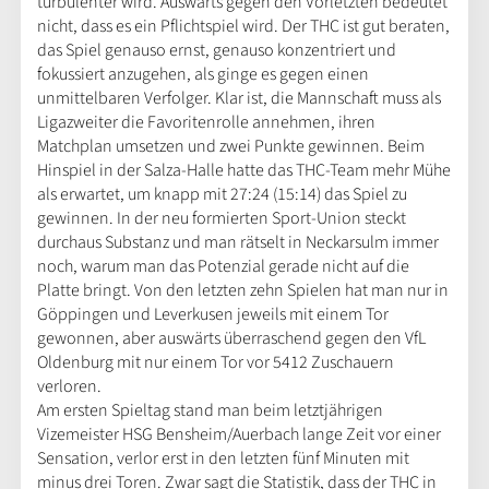
turbulenter wird. Auswärts gegen den Vorletzten bedeutet
nicht, dass es ein Pflichtspiel wird. Der THC ist gut beraten,
das Spiel genauso ernst, genauso konzentriert und
fokussiert anzugehen, als ginge es gegen einen
unmittelbaren Verfolger. Klar ist, die Mannschaft muss als
Ligazweiter die Favoritenrolle annehmen, ihren
Matchplan umsetzen und zwei Punkte gewinnen. Beim
Hinspiel in der Salza-Halle hatte das THC-Team mehr Mühe
als erwartet, um knapp mit 27:24 (15:14) das Spiel zu
gewinnen. In der neu formierten Sport-Union steckt
durchaus Substanz und man rätselt in Neckarsulm immer
noch, warum man das Potenzial gerade nicht auf die
Platte bringt. Von den letzten zehn Spielen hat man nur in
Göppingen und Leverkusen jeweils mit einem Tor
gewonnen, aber auswärts überraschend gegen den VfL
Oldenburg mit nur einem Tor vor 5412 Zuschauern
verloren.
Am ersten Spieltag stand man beim letztjährigen
Vizemeister HSG Bensheim/Auerbach lange Zeit vor einer
Sensation, verlor erst in den letzten fünf Minuten mit
minus drei Toren. Zwar sagt die Statistik, dass der THC in