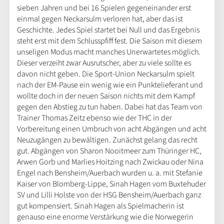
sieben Jahren und bei 16 Spielen gegeneinander erst
einmal gegen Neckarsulm verloren hat, aber das ist
Geschichte. Jedes Spiel startet bei Null und das Ergebnis
steht erst mit dem Schlusspfiff fest. Die Saison mit diesem
unseligen Modus macht manches Unerwartetes möglich.
Dieser verzeiht zwar Ausrutscher, aber zu viele sollte es
davon nicht geben. Die Sport-Union Neckarsulm spielt
nach der EM-Pause ein wenig wie ein Punktelieferant und
wollte doch in der neuen Saison nichts mit dem Kampf
gegen den Abstieg zu tun haben. Dabei hat das Team von
Trainer Thomas Zeitz ebenso wie der THC in der
Vorbereitung einen Umbruch von acht Abgängen und acht
Neuzugängen zu bewältigen. Zunächst gelang das recht
gut. Abgängen von Sharon Nooitmeer zum Thüringer HC,
Arwen Gorb und Marlies Hoitzing nach Zwickau oder Nina
Engel nach Bensheim/Auerbach wurden u. a. mit Stefanie
Kaiser von Blomberg-Lippe, Sinah Hagen vom Buxtehuder
SV und Lilli Holste von der HSG Bensheim/Auerbach ganz
gut kompensiert. Sinah Hagen als Spielmacherin ist
genauso eine enorme Verstärkung wie die Norwegerin