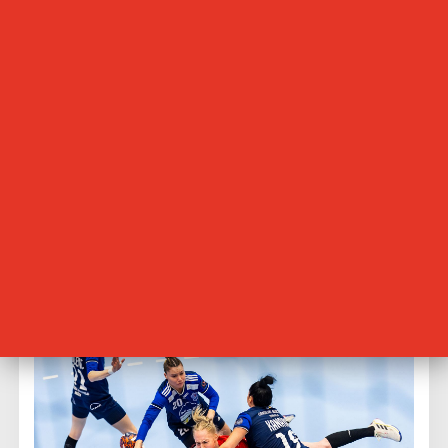
Mannschaft bisher zufrieden sein konnte, schlichen sich
nun zunehmend Fehler ein. Innerhalb weniger Minuten
kämpften sich die Gäste auf ein 10:8 heran. Braila schien
nun im Spiel und erzielte fünf Tore in Folge. Der Thüringer
HC tat alles, um die Führung nicht leichtfertig
herzuschenken. Routiniert netzte Lydia Jakubisova in der
25. Minute zum wichtigen 13:9 ein – der Abstand war
wieder bei vier Treffern. Konsequent hielten die
Gastgeberinnen den Druck aufrecht. Zwei Minuten vor
dem Pausenpfiff zeigte die Anzeigetafel ein 15:10. Bei den
Rumäninnen stand inzwischen Elena Serban zwischen
den Pfosten. Mit einem Fünf-Tore-Vorsprung des THC ging
es für beide Mannschaften beim Stand von 16:11 in die
Halbzeitpause.