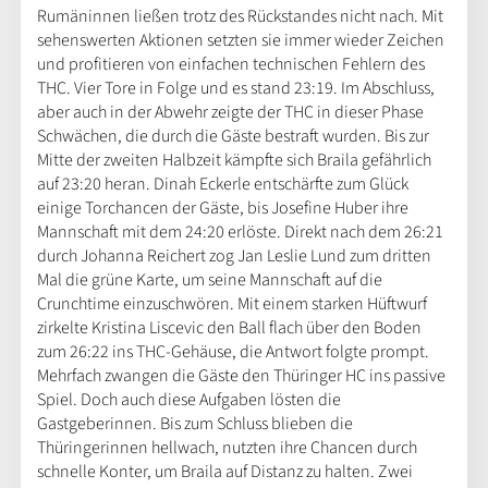
Rumäninnen ließen trotz des Rückstandes nicht nach. Mit
sehenswerten Aktionen setzten sie immer wieder Zeichen
und profitieren von einfachen technischen Fehlern des
THC. Vier Tore in Folge und es stand 23:19. Im Abschluss,
aber auch in der Abwehr zeigte der THC in dieser Phase
Schwächen, die durch die Gäste bestraft wurden. Bis zur
Mitte der zweiten Halbzeit kämpfte sich Braila gefährlich
auf 23:20 heran. Dinah Eckerle entschärfte zum Glück
einige Torchancen der Gäste, bis Josefine Huber ihre
Mannschaft mit dem 24:20 erlöste. Direkt nach dem 26:21
durch Johanna Reichert zog Jan Leslie Lund zum dritten
Mal die grüne Karte, um seine Mannschaft auf die
Crunchtime einzuschwören. Mit einem starken Hüftwurf
zirkelte Kristina Liscevic den Ball flach über den Boden
zum 26:22 ins THC-Gehäuse, die Antwort folgte prompt.
Mehrfach zwangen die Gäste den Thüringer HC ins passive
Spiel. Doch auch diese Aufgaben lösten die
Gastgeberinnen. Bis zum Schluss blieben die
Thüringerinnen hellwach, nutzten ihre Chancen durch
schnelle Konter, um Braila auf Distanz zu halten. Zwei