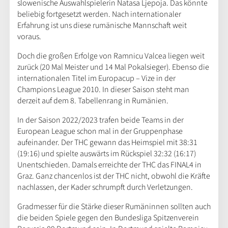
slowenische Auswahlspielerin Natasa Ljepoja. Das könnte
beliebig fortgesetzt werden. Nach internationaler
Erfahrung ist uns diese rumänische Mannschaft weit
voraus.
Doch die großen Erfolge von Ramnicu Valcea liegen weit
zurück (20 Mal Meister und 14 Mal Pokalsieger). Ebenso die
internationalen Titel im Europacup – Vize in der
Champions League 2010. In dieser Saison steht man
derzeit auf dem 8. Tabellenrang in Rumänien.
In der Saison 2022/2023 trafen beide Teams in der
European League schon mal in der Gruppenphase
aufeinander. Der THC gewann das Heimspiel mit 38:31
(19:16) und spielte auswärts im Rückspiel 32:32 (16:17)
Unentschieden. Damals erreichte der THC das FINAL4 in
Graz. Ganz chancenlos ist der THC nicht, obwohl die Kräfte
nachlassen, der Kader schrumpft durch Verletzungen.
Gradmesser für die Stärke dieser Rumäninnen sollten auch
die beiden Spiele gegen den Bundesliga Spitzenverein