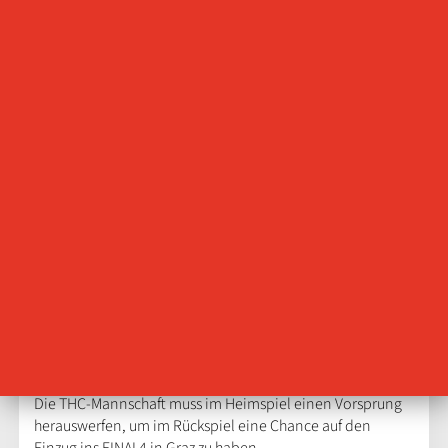
Im Heimspiel ein kleines Plus
vorlegen
21.03.2025
Isabel Baumbach
Nach dem schweren Auswärtsspiel in Blomberg geht es für
den THC schon am Samstag weiter. Um 16:00 trifft der
Thüringer HC im Viertelfinale der EHF European League im
Hinspiel auf den rumänischen Klub SCM Ramnicu Valcea.
Die THC-Mannschaft muss im Heimspiel einen Vorsprung
herauswerfen, um im Rückspiel eine Chance auf den