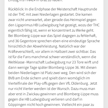
Einzug ins FINAL4 in Graz zu haben.
Rückblick: In die Endphase der Meisterschaft Hauptrunde
ist der THC mit zwei Niederlagen gestartet. Die kamen
zwar nicht unerwartet, aber gerade das Heimspiel gegen
den Ligaprimus HB Ludwigsburg hat gezeigt, wozu der THC
eigentlich fähig ist, wenn er konzentriert zu Werke geht.
Bei Blomberg-Lippe war das Spiel dagegen zu fehlerhaft,
und 36 Gegentore sprechen eben eine eindeutige Sprache
hinsichtlich der Abwehrleistung. Natürlich war der
Kräfteverschleiß, vor allem in Halbzeit zwei sichtbar. Das
ist für die Fans manchmal schwer verständlich, wenn die
Weltklasse -Mannschaft Ludwigsburg nur 23 Tore wirft und
dann wenige Tage später Blomberg-Lippe 36. Mit diesen
beiden Niederlagen ist Platz zwei weg. Den wird sich der
BVB am Ende sichern und spielt dann womöglich im
Viertelfinale der Play-offs gegen den VfL Oldenburg. Jetzt
nur nicht Vierter werden ist der Wunsch. Dazu muss man
aber erst in Zwickau gewinnen und Blomberg-Lippe muss
gegen die HB Ludwigsburg verlieren und darf in
Göppingen nicht hoch gewinnen. Vielleicht ein paar zu