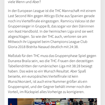
viele Wenn und Aber?
In der European League ist die THC Mannschaft mit einem
Last Second Win gegen Atticgo Elche aus Spanien gerade
noch ins Viertelfinale eingezogen. Ramnicu Valcea ist der
Gruppensieger in Gruppe B, das sogar vor den Däninnen
von Ikast Handbold. In der heimischen Liga sind sie weit
abgeschlagen. So wie der THC auch, verloren sie am
Mittwoch ihr Ligaspiel beim Champions League Club
Gloria 2018 Bistrita-Nasaud deutlich mit 24:38.
Maßstab für den THC muss das Gruppenphase Spiel gegen
Dunarea Braila sein, wo die THC-Frauen den derzeitigen
Tabellendritten der rumänischen Liga mit 38:28 besiegt
haben. Das wäre so ein Wunsch Resultat. Aber Spaß
beiseite, ein europäisches Viertelfinale ist kein
Wunschkonzert, ist auch eine Nummer größer als ein
Gruppenspiel, und der Gegner behält immer noch den
Vorteil, im Rückspiel alles Vorherige zu korrigieren.