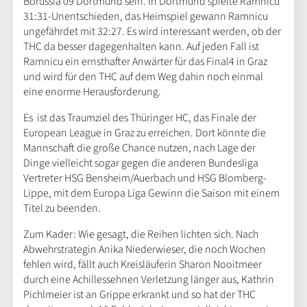
Borussia 09 Dortmund sein. In Dortmund spielte Ramnicu
31:31-Unentschieden, das Heimspiel gewann Ramnicu
ungefährdet mit 32:27. Es wird interessant werden, ob der
THC da besser dagegenhalten kann. Auf jeden Fall ist
Ramnicu ein ernsthafter Anwärter für das Final4 in Graz
und wird für den THC auf dem Weg dahin noch einmal
eine enorme Herausforderung.
Es ist das Traumziel des Thüringer HC, das Finale der
European League in Graz zu erreichen. Dort könnte die
Mannschaft die große Chance nutzen, nach Lage der
Dinge vielleicht sogar gegen die anderen Bundesliga
Vertreter HSG Bensheim/Auerbach und HSG Blomberg-
Lippe, mit dem Europa Liga Gewinn die Saison mit einem
Titel zu beenden.
Zum Kader: Wie gesagt, die Reihen lichten sich. Nach
Abwehrstrategin Anika Niederwieser, die noch Wochen
fehlen wird, fällt auch Kreisläuferin Sharon Nooitmeer
durch eine Achillessehnen Verletzung länger aus, Kathrin
Pichlmeier ist an Grippe erkrankt und so hat der THC