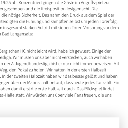
19:25 ab. Konzentriert gingen die Gäste im Angriffsspiel zur
r geschoben und die Kreisposition festgemacht. Die
die nötige Sicherheit. Das nahm den Druck aus dem Spiel der
teidigten die Führung und kämpften selbst um jeden Torerfolg.
 insgesamt starken Auftritt mit sieben Toren Vorsprung vor dem
in Bad Langensalza.
ergischen HC nicht leicht wird, habe ich gewusst. Einige der
sliga. Wir müssen uns aber nicht verstecken, auch wir haben
in der A-Jugendbundesliga bisher nur nicht immer beweisen. Mit
eg, den Pokal zu holen. Wir hatten in der ersten Halbzeit
. In der zweiten Halbzeit haben wir das besser gelöst und haben
egenüber der Mannschaft betont, dass heute jedes Tor zählt. Ein
aben damit erst die erste Halbzeit durch. Das Rückspiel findet
a-Halle statt. Wir würden uns über viele Fans freuen, die uns