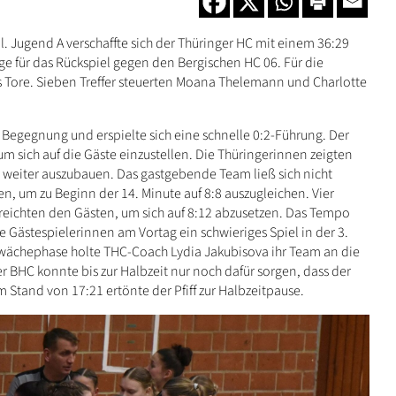
. Jugend A verschaffte sich der Thüringer HC mit einem 36:29
ge für das Rückspiel gegen den Bergischen HC 06. Für die
s Tore. Sieben Treffer steuerten Moana Thelemann und Charlotte
e Begegnung und erspielte sich eine schnelle 0:2-Führung. Der
m sich auf die Gäste einzustellen. Die Thüringerinnen zeigten
 weiter auszubauen. Das gastgebende Team ließ sich nicht
n, um zu Beginn der 14. Minute auf 8:8 auszugleichen. Vier
 reichten den Gästen, um sich auf 8:12 abzusetzen. Das Tempo
 Gästespielerinnen am Vortag ein schwieriges Spiel in der 3.
hwächephase holte THC-Coach Lydia Jakubisova ihr Team an die
er BHC konnte bis zur Halbzeit nur noch dafür sorgen, dass der
 Stand von 17:21 ertönte der Pfiff zur Halbzeitpause.