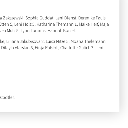
a Zakszewski; Sophia Guddat, Leni Dienst, Berenike Pauls
Otten 5, Leni Holz 5, Katharina Themann 1, Maike Herf, Maja
 Svea Mutz 5, Lynn Tonnius, Hannah Körzel.
ke; Liliana Jakubisova 2, Luisa Nitze 5, Moana Thelemann
Dilayla Alarslan 5, Finja Raßloff, Charlotte Gulich 7, Leni
tädtler.