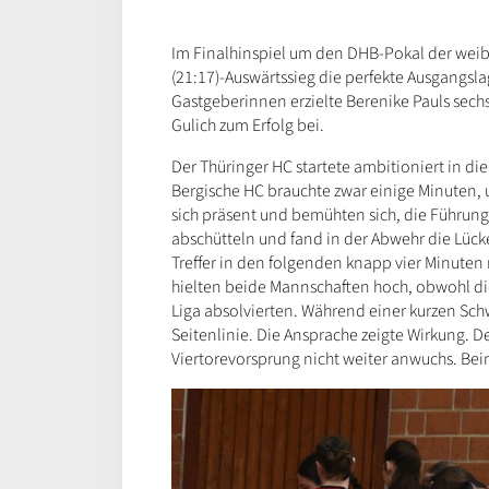
Im Finalhinspiel um den DHB-Pokal der weibl
(21:17)-Auswärtssieg die perfekte Ausgangsla
Gastgeberinnen erzielte Berenike Pauls sech
Gulich zum Erfolg bei.
Der Thüringer HC startete ambitioniert in di
Bergische HC brauchte zwar einige Minuten, u
sich präsent und bemühten sich, die Führung
abschütteln und fand in der Abwehr die Lücke
Treffer in den folgenden knapp vier Minuten
hielten beide Mannschaften hoch, obwohl die
Liga absolvierten. Während einer kurzen Sc
Seitenlinie. Die Ansprache zeigte Wirkung. D
Viertorevorsprung nicht weiter anwuchs. Beim