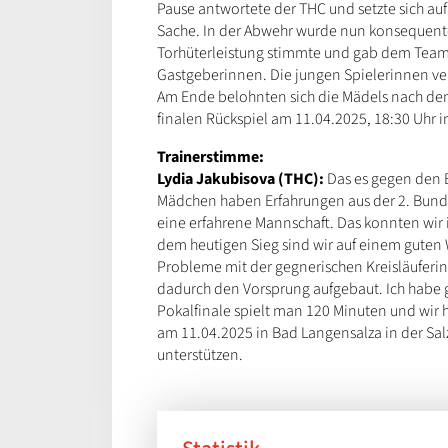
Pause antwortete der THC und setzte sich auf 
Sache. In der Abwehr wurde nun konsequente
Torhüterleistung stimmte und gab dem Team 
Gastgeberinnen. Die jungen Spielerinnen ver
Am Ende belohnten sich die Mädels nach dem
finalen Rückspiel am 11.04.2025, 18:30 Uhr 
Trainerstimme:
Lydia Jakubisova (THC):
Das es gegen den B
Mädchen haben Erfahrungen aus der 2. Bunde
eine erfahrene Mannschaft. Das konnten wir 
dem heutigen Sieg sind wir auf einem guten W
Probleme mit der gegnerischen Kreisläuferin
dadurch den Vorsprung aufgebaut. Ich habe g
Pokalfinale spielt man 120 Minuten und wir h
am 11.04.2025 in Bad Langensalza in der Salz
unterstützen.