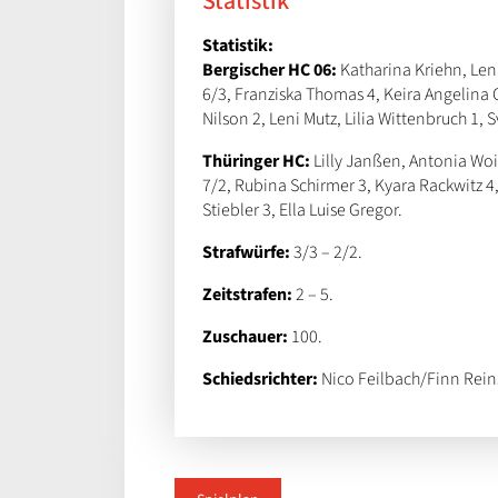
Statistik
Statistik:
Bergischer HC 06:
Katharina Kriehn, Len
6/3, Franziska Thomas 4, Keira Angelina 
Nilson 2, Leni Mutz, Lilia Wittenbruch 1,
Thüringer HC:
Lilly Janßen, Antonia Woi
7/2, Rubina Schirmer 3, Kyara Rackwitz 4, 
Stiebler 3, Ella Luise Gregor.
Strafwürfe:
3/3 – 2/2.
Zeitstrafen:
2 – 5.
Zuschauer:
100.
Schiedsrichter:
Nico Feilbach/Finn Reins