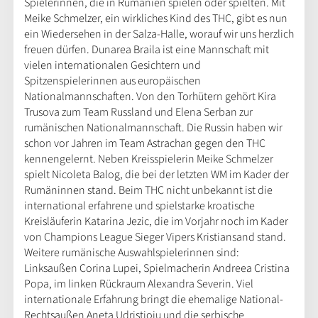
Spielerinnen, die in Rumänien spielen oder spielten. Mit
Meike Schmelzer, ein wirkliches Kind des THC, gibt es nun
ein Wiedersehen in der Salza-Halle, worauf wir uns herzlich
freuen dürfen. Dunarea Braila ist eine Mannschaft mit
vielen internationalen Gesichtern und
Spitzenspielerinnen aus europäischen
Nationalmannschaften. Von den Torhütern gehört Kira
Trusova zum Team Russland und Elena Serban zur
rumänischen Nationalmannschaft. Die Russin haben wir
schon vor Jahren im Team Astrachan gegen den THC
kennengelernt. Neben Kreisspielerin Meike Schmelzer
spielt Nicoleta Balog, die bei der letzten WM im Kader der
Rumäninnen stand. Beim THC nicht unbekannt ist die
international erfahrene und spielstarke kroatische
Kreisläuferin Katarina Jezic, die im Vorjahr noch im Kader
von Champions League Sieger Vipers Kristiansand stand.
Weitere rumänische Auswahlspielerinnen sind:
Linksaußen Corina Lupei, Spielmacherin Andreea Cristina
Popa, im linken Rückraum Alexandra Severin. Viel
internationale Erfahrung bringt die ehemalige National-
Rechtsaußen Aneta Udristioiu und die serbische