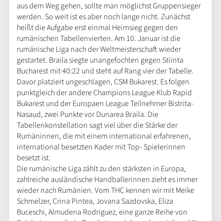
aus dem Weg gehen, sollte man möglichst Gruppensieger
werden. So weit ist es aber noch lange nicht. Zunächst
heißt die Aufgabe erst einmal Heimsieg gegen den
rumänischen Tabellenvierten. Am 10. Januar ist die
rumänische Liga nach der Weltmeisterschaft wieder
gestartet. Braila siegte unangefochten gegen Stiinta
Bucharest mit 40:22 und steht auf Rang vier der Tabelle.
Davor platziert ungeschlagen, CSM Bukarest. Es folgen
punktgleich der andere Champions League Klub Rapid
Bukarest und der Europaen League Teilnehmer Bistrita-
Nasaud, zwei Punkte vor Dunarea Braila. Die
Tabellenkonstellation sagt viel über die Stärke der
Rumäninnen, die mit einem international erfahrenen,
international besetzten Kader mit Top- Spielerinnen
besetzt ist.
Die rumänische Liga zählt zu den stärksten in Europa,
zahlreiche ausländische Handballerinnen zieht es immer
wieder nach Rumänien. Vom THC kennen wir mit Meike
Schmelzer, Crina Pintea, Jovana Sazdovska, Eliza
Buceschi, Almudena Rodriguez, eine ganze Reihe von