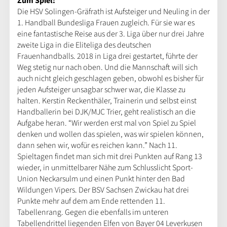
Zum Spiel:
Die HSV Solingen-Gräfrath ist Aufsteiger und Neuling in der
1. Handball Bundesliga Frauen zugleich. Für sie war es
eine fantastische Reise aus der 3. Liga über nur drei Jahre
zweite Liga in die Eliteliga des deutschen
Frauenhandballs. 2018 in Liga drei gestartet, führte der
Weg stetig nur nach oben. Und die Mannschaft will sich
auch nicht gleich geschlagen geben, obwohl es bisher für
jeden Aufsteiger unsagbar schwer war, die Klasse zu
halten. Kerstin Reckenthäler, Trainerin und selbst einst
Handballerin bei DJK/MJC Trier, geht realistisch an die
Aufgabe heran. “Wir werden erst mal von Spiel zu Spiel
denken und wollen das spielen, was wir spielen können,
dann sehen wir, wofür es reichen kann.” Nach 11.
Spieltagen findet man sich mit drei Punkten auf Rang 13
wieder, in unmittelbarer Nähe zum Schlusslicht Sport-
Union Neckarsulm und einen Punkt hinter den Bad
Wildungen Vipers. Der BSV Sachsen Zwickau hat drei
Punkte mehr auf dem am Ende rettenden 11.
Tabellenrang. Gegen die ebenfalls im unteren
Tabellendrittel liegenden Elfen von Bayer 04 Leverkusen