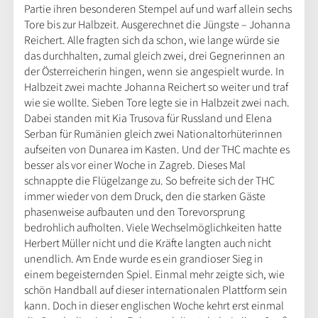
Partie ihren besonderen Stempel auf und warf allein sechs
Tore bis zur Halbzeit. Ausgerechnet die Jüngste – Johanna
Reichert. Alle fragten sich da schon, wie lange würde sie
das durchhalten, zumal gleich zwei, drei Gegnerinnen an
der Österreicherin hingen, wenn sie angespielt wurde. In
Halbzeit zwei machte Johanna Reichert so weiter und traf
wie sie wollte. Sieben Tore legte sie in Halbzeit zwei nach.
Dabei standen mit Kia Trusova für Russland und Elena
Serban für Rumänien gleich zwei Nationaltorhüterinnen
aufseiten von Dunarea im Kasten. Und der THC machte es
besser als vor einer Woche in Zagreb. Dieses Mal
schnappte die Flügelzange zu. So befreite sich der THC
immer wieder von dem Druck, den die starken Gäste
phasenweise aufbauten und den Torevorsprung
bedrohlich aufholten. Viele Wechselmöglichkeiten hatte
Herbert Müller nicht und die Kräfte langten auch nicht
unendlich. Am Ende wurde es ein grandioser Sieg in
einem begeisternden Spiel. Einmal mehr zeigte sich, wie
schön Handball auf dieser internationalen Plattform sein
kann. Doch in dieser englischen Woche kehrt erst einmal