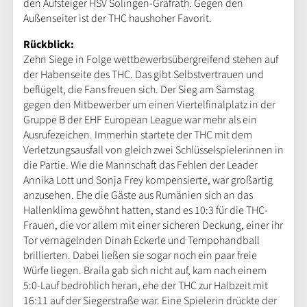
den Aufsteiger HSV Solingen-Gräfrath. Gegen den
Außenseiter ist der THC haushoher Favorit.
Rückblick:
Zehn Siege in Folge wettbewerbsübergreifend stehen auf
der Habenseite des THC. Das gibt Selbstvertrauen und
beflügelt, die Fans freuen sich. Der Sieg am Samstag
gegen den Mitbewerber um einen Viertelfinalplatz in der
Gruppe B der EHF European League war mehr als ein
Ausrufezeichen. Immerhin startete der THC mit dem
Verletzungsausfall von gleich zwei Schlüsselspielerinnen in
die Partie. Wie die Mannschaft das Fehlen der Leader
Annika Lott und Sonja Frey kompensierte, war großartig
anzusehen. Ehe die Gäste aus Rumänien sich an das
Hallenklima gewöhnt hatten, stand es 10:3 für die THC-
Frauen, die vor allem mit einer sicheren Deckung, einer ihr
Tor vernagelnden Dinah Eckerle und Tempohandball
brillierten. Dabei ließen sie sogar noch ein paar freie
Würfe liegen. Braila gab sich nicht auf, kam nach einem
5:0-Lauf bedrohlich heran, ehe der THC zur Halbzeit mit
16:11 auf der Siegerstraße war. Eine Spielerin drückte der