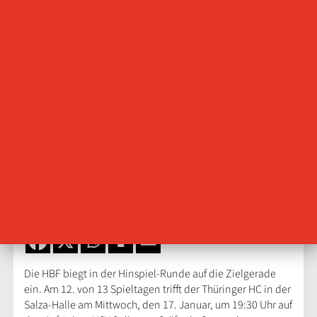
Gegen den Außenseiter punkten
15.01.2024
Bernd Hohnstein
Die HBF biegt in der Hinspiel-Runde auf die Zielgerade
ein. Am 12. von 13 Spieltagen trifft der Thüringer HC in der
Salza-Halle am Mittwoch, den 17. Januar, um 19:30 Uhr auf