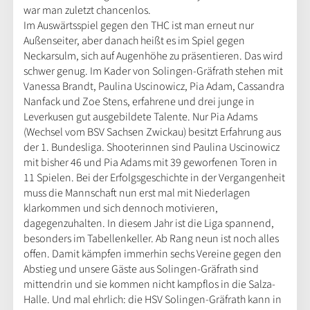
war man zuletzt chancenlos.
Im Auswärtsspiel gegen den THC ist man erneut nur
Außenseiter, aber danach heißt es im Spiel gegen
Neckarsulm, sich auf Augenhöhe zu präsentieren. Das wird
schwer genug. Im Kader von Solingen-Gräfrath stehen mit
Vanessa Brandt, Paulina Uscinowicz, Pia Adam, Cassandra
Nanfack und Zoe Stens, erfahrene und drei junge in
Leverkusen gut ausgebildete Talente. Nur Pia Adams
(Wechsel vom BSV Sachsen Zwickau) besitzt Erfahrung aus
der 1. Bundesliga. Shooterinnen sind Paulina Uscinowicz
mit bisher 46 und Pia Adams mit 39 geworfenen Toren in
11 Spielen. Bei der Erfolgsgeschichte in der Vergangenheit
muss die Mannschaft nun erst mal mit Niederlagen
klarkommen und sich dennoch motivieren,
dagegenzuhalten. In diesem Jahr ist die Liga spannend,
besonders im Tabellenkeller. Ab Rang neun ist noch alles
offen. Damit kämpfen immerhin sechs Vereine gegen den
Abstieg und unsere Gäste aus Solingen-Gräfrath sind
mittendrin und sie kommen nicht kampflos in die Salza-
Halle. Und mal ehrlich: die HSV Solingen-Gräfrath kann in