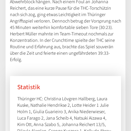
Abwehrblock hängen. Nach einem Foul an Johanna
Reichert, das eine kurze Pause für die THC-Torschützin
nach sich zog, ging etwas Leichtigkeit im Thüringer
Angriffsspiel verloren. Dennoch betrug der Vorsprung nach
45 Minuten weiterhin komfortable sieben Tore (30:23).
Herbert Müller mahnte im Team-Timeout nochmals zur
Konzentration. In der Crunchtime spielte der THC seine
Routine und Erfahrung aus, brachte das Spiel souverän
über die Zeit und feierte einen ungefährdeten 39:33-
Erfolg.
Statistik
Thüringer HC: Christina Lövgren Hallberg, Laura
Kuske, Nathalie Hendrikse 2, Lotte Heider 1 Julie
Holm 1, Giulia Guarieiro 3, Anika Niederwieser,
Luca Farago 2, Jana Scheib 4, Natsuki Aizawa 4,
Kim Ott, Anna Szabo 5, Johanna Reichert 13/5,
Dilayla Alarslan, Csenge Kuczora 1, Kelly de Abreu