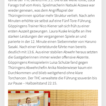
Farago traf vom Kreis. Spielmacherin Natsuki Aizawa war
wieder genesen, was dem Angriffsspiel der
Thüringerinnen spürbar mehr Struktur verlieh. Nach zehn
Minuten erhöhte sie selbst auf eine Fünf-Tore-Führung.
Göppingens Trainer Nico Kiener sah sich früh zu einer
ersten Auszeit gezwungen. Laura Kuske knüpfte an ihre
starken Leistungen der vergangenen Spiele an und
parierte in der 12. Minute einen Siebenmeter von Haruno
Sasaki. Nach einer Viertelstunde führte man bereits
deutlich mit 13:6. Aus einer stabilen Abwehr heraus setzten
die Gastgeberinnen immer wieder offensive Akzente.
Göppingens Kreisspielerin Luisa Schulze fand gegen
Thüringens Abwehrchefin Anika Niederwieser kaum ein
Durchkommen und blieb weitgehend ohne klare
Torchancen. Der THC verwaltete die Führung souverän bis
zur Pause – Halbzeitstand 22:15.