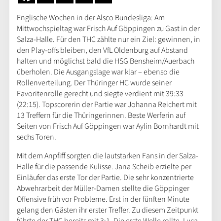
Englische Wochen in der Alsco Bundesliga: Am
Mittwochspieltag war Frisch Auf Göppingen zu Gast in der
Salza-Halle. Für den THC zählte nur ein Ziel: gewinnen, in
den Play-offs bleiben, den VfL Oldenburg auf Abstand
halten und möglichst bald die HSG Bensheim/Auerbach
überholen. Die Ausgangslage war klar – ebenso die
Rollenverteilung. Der Thüringer HC wurde seiner
Favoritenrolle gerecht und siegte verdient mit 39:33
(22:15). Topscorerin der Partie war Johanna Reichert mit
13 Treffern für die Thüringerinnen. Beste Werferin auf
Seiten von Frisch Auf Göppingen war Aylin Bornhardt mit
sechs Toren.
Mit dem Anpfiff sorgten die lautstarken Fans in der Salza-
Halle für die passende Kulisse. Jana Scheib erzielte per
Einläufer das erste Tor der Partie. Die sehr konzentrierte
Abwehrarbeit der Müller-Damen stellte die Göppinger
Offensive früh vor Probleme. Erst in der fünften Minute
gelang den Gästen ihr erster Treffer. Zu diesem Zeitpunkt
führte der THC bereits mit 3:1. Die erste Welle rollte, Luca