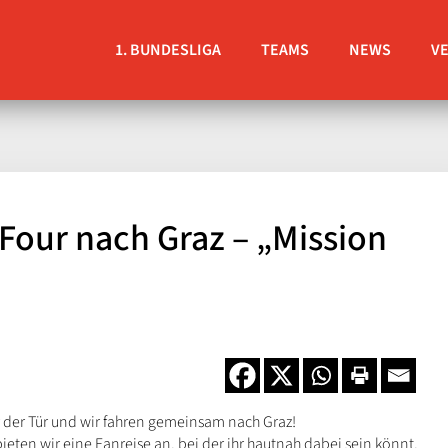
1. BUNDESLIGA
TEAMS
NEWS
V
 Four nach Graz – „Mission
or der Tür und wir fahren gemeinsam nach Graz!
ieten wir eine Fanreise an, bei der ihr hautnah dabei sein könnt,