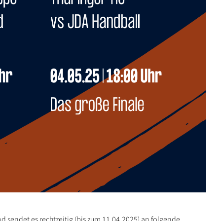
d sendet es rechtzeitig (bis zum 11.04.2025) an folgende