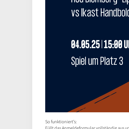
So funktioniert’s:
Füllt das Anmeldeformular vollständig aus un