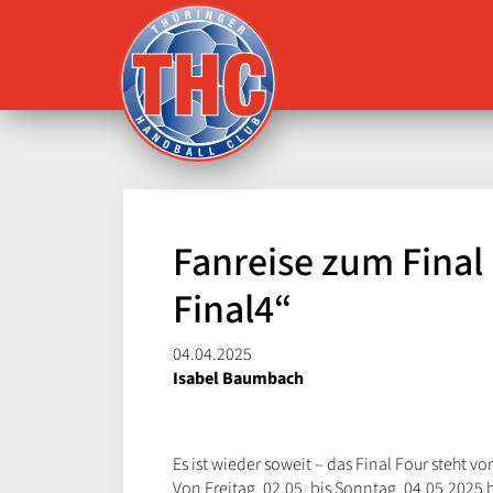
Menü
Fanreise zum Final
Final4“
04.04.2025
Isabel Baumbach
Es ist wieder soweit – das Final Four steht v
Von Freitag, 02.05. bis Sonntag, 04.05.2025 b