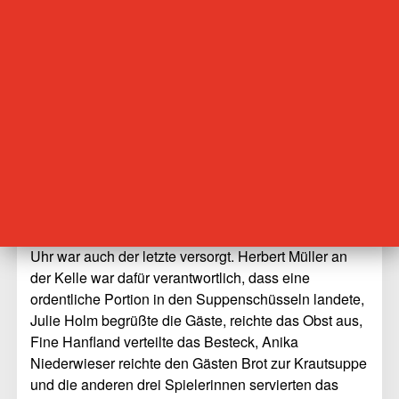
Zuflucht“, das eine eigene Küche hat, zubereitet. Am
Dienstag stand eine Krautsuppe auf dem Plan. Dazu
Obst und Joghurt. Der Speiseplan ist
abwechslungsreich, aber geheim, damit nicht nur
angeklopft wird, wenn es Rouladen oder Braten gibt.
Oder man nur am 23. Dezember kommt, wenn das
Festtagsmahl mit Entenkeule, Klößen und Rotkraut
serviert wird. Jeder Gast zahlt für die Mahlzeit den
symbolischen Betrag von einem Euro. „Das hat etwas
mit Selbstwertgefühl zu tun“, sagt Jana Keil.
Um 13 Uhr wurden die Gäste eingelassen, um 15.30
Uhr war auch der letzte versorgt. Herbert Müller an
der Kelle war dafür verantwortlich, dass eine
ordentliche Portion in den Suppenschüsseln landete,
Julie Holm begrüßte die Gäste, reichte das Obst aus,
Fine Hanfland verteilte das Besteck, Anika
Niederwieser reichte den Gästen Brot zur Krautsuppe
und die anderen drei Spielerinnen servierten das