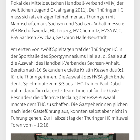
Pokal des Mitteldeutschen Handball-Verband (MHV) der
weiblichen Jugend C (Jahrgang 2011). Der Thüringer HC
muss sich als einziger Teilnehmer aus Thüringen mit
Mannschaften aus Sachsen und Sachsen-Anhalt messen:
VfB Bischofswerda, HC Leipzig, HV Chemnitz, HVSA WJC,
BSV Sachsen Zwickau, SV Union Halle-Neustadt.
Am ersten von zwölf Spieltagen traf der Thüringer HC in
der Sporthalle des Sportgymnasiums Halle a. d. Saale auf
die Auswahl des Handball-Verbandes Sachsen-Anhalt.
Bereits nach 16 Sekunden erzielte Kristin Kessen das 0:1
für die Thüringerinnen. Die Auswahl des HVSA glich Ende
der 4. Spielminute zum 3:3 aus. THC-Trainer Paul Dabel
nahm daraufhin das erste Team Timeout für die Gäste.
Besonders die offensive Deckung der HVSA-Auswahl
machte dem THC zu schaffen. Die Gastgeberinnen glichen
nach jeder Gästeführung aus, konnten selbst aber nicht in
Führung gehen. Zur Halbzeit lag der Thüringer HC mit zwei
Toren vorn – 16:18.