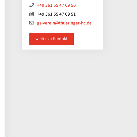
+49 361 55 47 09 50
+49 361 55 47 09 51
gs-verein@thueringer-hc.de
weiter zu Kontakt