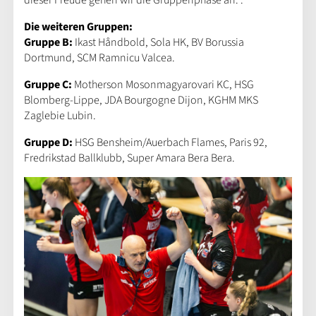
dieser Freude gehen wir die Gruppenphase an.”.
Die weiteren Gruppen:
Gruppe B:
Ikast Håndbold, Sola HK, BV Borussia
Dortmund, SCM Ramnicu Valcea.
Gruppe C:
Motherson Mosonmagyarovari KC, HSG
Blomberg-Lippe, JDA Bourgogne Dijon, KGHM MKS
Zaglebie Lubin.
Gruppe D:
HSG Bensheim/Auerbach Flames, Paris 92,
Fredrikstad Ballklubb, Super Amara Bera Bera.