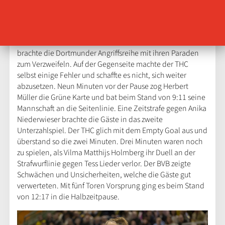
Henk Groener nahm das erste Team Timeout, mit dem 6:9
zeigte er sich nicht zufrieden. Die Gastgeberinnen
verkürzten auf 8:10, vergaben dabei in Überzahl mehrfach
die Chance zum neunten Tor. Vor allem Dinah Eckerle
brachte die Dortmunder Angriffsreihe mit ihren Paraden
zum Verzweifeln. Auf der Gegenseite machte der THC
selbst einige Fehler und schaffte es nicht, sich weiter
abzusetzen. Neun Minuten vor der Pause zog Herbert
Müller die Grüne Karte und bat beim Stand von 9:11 seine
Mannschaft an die Seitenlinie. Eine Zeitstrafe gegen Anika
Niederwieser brachte die Gäste in das zweite
Unterzahlspiel. Der THC glich mit dem Empty Goal aus und
überstand so die zwei Minuten. Drei Minuten waren noch
zu spielen, als Vilma Matthijs Holmberg ihr Duell an der
Strafwurflinie gegen Tess Lieder verlor. Der BVB zeigte
Schwächen und Unsicherheiten, welche die Gäste gut
verwerteten. Mit fünf Toren Vorsprung ging es beim Stand
von 12:17 in die Halbzeitpause.