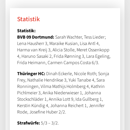
Statistik
Statistik:
BVB 09 Dortmund:
Sarah Wachter, Tess Lieder;
Lena Hausherr 3, Maraike Kusian, Lisa Antl 4,
Harma van Kreij 3, Alicia Stolle, Meret Ossenkopp
4, Haruno Sasaki 2, Frida Rønning 3, Lara Egeling,
Frida Heimann, Carmen Campos Costa 6/3.
Thüringer HC:
Dinah Eckerle, Nicole Roth; Sonja
Frey, Nathalie Hendrikse 3, Yuki Tanabe 4, Sara
Ronningen, Vilma Mathijs Holmberg 4, Kathrin
Pichlmeier 3, Anika Niederwieser 1, Johanna
Stockschläder 1, Annika Lott 9, Ida Gullberg 1,
Kerstin Kündig 4, Johanna Reichert 1, Jennifer
Rode, Josefine Huber 2/2.
Strafwürfe:
5/3 – 3/2.