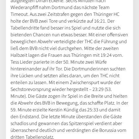
aufgelegten Dinah Eckerle. Sechs Minuten nach
Wiederanpfiff nahm Dortmund das nächste Team
Timeout. Aus zwei Zeitstrafen gegen den Thüringer HC
holte der BVB zwei Tore und verkürzte auf 16:21. Der
Tabellendritte fand besser ins Spiel und nutzte die sich
bietenden Chancen nun etwas besser. Mit einer offensiven
beweglichen Abwehr verteidigte der THC die Führung und
ließ dem BVB nicht viel durchgehen. Mitte der zweiten
Halbzeit lagen die Frauen aus Thüringen mit 19:24 vorn.
Tess Lieder parierte in der 50. Minute zwei Würfe
hintereinander auf ihr Tor. Die Dortmunderinnen suchten
ihre Lücken und setzten alles daran, um den THC nicht
enteilen zu lassen. Mit einem Zwischenspurt wurde der
Sechstorevorsprung wieder hergestellt – 23:29 (53.
Minute). Die Gäste zogen ihr Spiel in die Breite und hielten
die Abwehr des BVB in Bewegung, das schaffte Platz. In der
59. Minute erzielte Kerstin Kündig das 25:33 und damit
den Endstand. Die letzte Minute überstanden die Gäste
schadlos und gewannen das Spitzenspiel verdient aber
überraschend deutlich und verdrängten die Borussia vom
dritten Tabellenplatz.