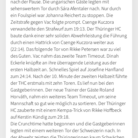
nach der Pause. Die ungarischen Gäste legten mit
sehenswertem Tor durch Sára Afentaler nach. Nur durch
ein Foulspiel war Johanna Reichert zu stoppen. Die
Zeitstrafe gegen Vac folgte prompt. Csenge Kuczora
verwandelte den Strafwurf zum 19:13. Der Thüringer HC
baute dank einer sehr soliden Abwehrleistung die Führung
durch einen Hattrick von Csenge Kuczora weiter aus
(22:14). Das folgende Tor von Rikke Petersen war zu viel
des Guten. Vac nahm das zweite Team Timeout. Dinah
Eckerle knüpfte an ihre überragende Leistung aus der
ersten Halbzeit an. Schnelles Spiel auf Josefine Hanfland
zum 24:14. Nach der 10. Minute der zweiten Halbzeit führte
der THC erstmals mit zehn Toren. Es lief nun bei den
Gastgeberinnen. Der neue Trainer der Gäste Roland
Horváth, nahm ein weiteres Team Timeout, um seine
Mannschaft so gut wie möglich zu sortieren. Der Thüringer
HC zauberte mit einem Kempa-Trick von Rikke Hoffbeck
auf Kerstin Kündig zum 29:18.
Die Crunchtime hatte begonnen und die Gastgeberinnen
legten mit einem weiteren Tor der Schweizerin nach. In
der Abwehr zeigten die Thüringerinnen kaum Schwächen.