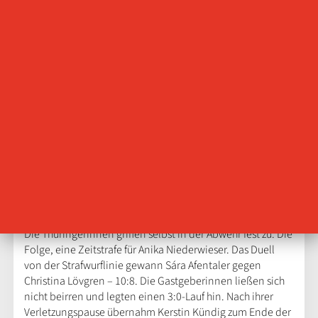
einnetzte. Die Ungarinnen nahmen Mitte der 11.
Spielminuten das erste Team Timeout. Dinah Eckerle
parierte und Anna Szabo verwandelte einen schnellen
Konter. Die Gäste blieben dran. Der THC machte Druck im
Angriff und störte früh in der Abwehr. Mitte der ersten
Spielhälfte kassierte Nora Varga eine Zeitstrafe. Dinah
Eckerle hielt den nächsten Wurf der Ungarinnen fest, sah
das leere Tor auf der Gegenseite und zog direkt ab – 9:6.
Doch weiterhin produzierte der THC viele technische
Fehler in der Offensive. Herbert Müller hatte keine Wahl,
nach 19 Minuten zog er die grüne Karte zum Team Timeout
und den Angriff zu sortieren. Johanna Reichert wurde
offensiv von den Ungarinnen gedeckt. Doch sie schaffte
es, sich aus der Umklammerung zu befreien – Tor zum 10:7.
Die Thüringerinnen griffen selbst in der Abwehr fest zu. Die
Folge, eine Zeitstrafe für Anika Niederwieser. Das Duell
von der Strafwurflinie gewann Sára Afentaler gegen
Christina Lövgren – 10:8. Die Gastgeberinnen ließen sich
nicht beirren und legten einen 3:0-Lauf hin. Nach ihrer
Verletzungspause übernahm Kerstin Kündig zum Ende der