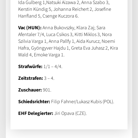
Ida Gulberg 1,Natsuki Aizawa 2, Anna Szabo 3,
Kerstin Kündig 5, Johanna Reichert 2, Josefine
Hanfland 5, Csenge Kuczora 6.
Vac (HUN):
Anna Bukovszky, Klara Zaj; Sara
Afentaler 7/4, Luca Csikos 3, Kitti Miklos 3, Nora
Szilvia Varga 1, Anna Pallfy 1, Aida Kurucz, Noemi
Hafra, Gyöngyver Hajdu 1, Greta Eva Juhasz 2, Kira
Wald 4, Emoke Varga 1.
Strafwürfe:
1/1 – 4/4.
Zeitstrafen:
3 – 4.
Zuschauer:
901.
Schiedsrichter:
Filip Fahner/Lukasz Kubis (POL).
EHF Delegierter:
Jiri Opava (CZE).