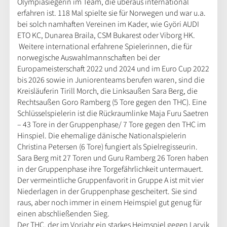
Olympiasiegerin im Team, die überaus international
erfahren ist. 118 Mal spielte sie für Norwegen und war u.a.
bei solch namhaften Vereinen im Kader, wie Györi AUDI
ETO KC, Dunarea Braila, CSM Bukarest oder Viborg HK.
Weitere international erfahrene Spielerinnen, die für
norwegische Auswahlmannschaften bei der
Europameisterschaft 2022 und 2024 und im Euro Cup 2022
bis 2026 sowie in Juniorenteams berufen waren, sind die
Kreisläuferin Tirill Morch, die Linksaußen Sara Berg, die
Rechtsaußen Goro Ramberg (5 Tore gegen den THC). Eine
Schlüsselspielerin ist die Rückraumlinke Maja Furu Saetren
– 43 Tore in der Gruppenphase/ 7 Tore gegen den THC im
Hinspiel. Die ehemalige dänische Nationalspielerin
Christina Petersen (6 Tore) fungiert als Spielregisseurin.
Sara Berg mit 27 Toren und Guru Ramberg 26 Toren haben
in der Gruppenphase ihre Torgefährlichkeit untermauert.
Der vermeintliche Gruppenfavorit in Gruppe A ist mit vier
Niederlagen in der Gruppenphase gescheitert. Sie sind
raus, aber noch immer in einem Heimspiel gut genug für
einen abschließenden Sieg.
Der THC, der im Vorjahr ein starkes Heimspiel gegen Larvik