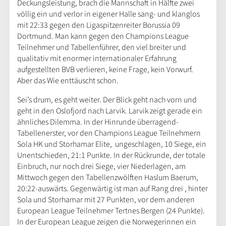
Deckungsleistung, brach die Mannschaft in Hälfte zwei
völlig ein und verlor in eigener Halle sang- und klanglos
mit 22:33 gegen den Ligaspitzenreiter Borussia 09
Dortmund. Man kann gegen den Champions League
Teilnehmer und Tabellenführer, den viel breiter und
qualitativ mit enormer internationaler Erfahrung
aufgestellten BVB verlieren, keine Frage, kein Vorwurf.
Aber das Wie enttäuscht schon.
Sei’s drum, es geht weiter. Der Blick geht nach vorn und
geht in den Oslofjord nach Larvik. Larvik zeigt gerade ein
ähnliches Dilemma. In der Hinrunde überragend-
Tabellenerster, vor den Champions League Teilnehmern
Sola HK und Storhamar Elite, ungeschlagen, 10 Siege, ein
Unentschieden, 21:1 Punkte. In der Rückrunde, der totale
Einbruch, nur noch drei Siege, vier Niederlagen, am
Mittwoch gegen den Tabellenzwölften Haslum Baerum,
20:22-auswärts. Gegenwärtig ist man auf Rang drei , hinter
Sola und Storhamar mit 27 Punkten, vor dem anderen
European League Teilnehmer Tertnes Bergen (24 Punkte).
In der European League zeigen die Norwegerinnen ein