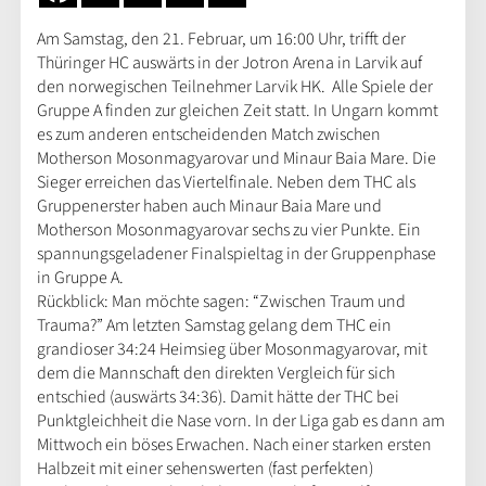
Am Samstag, den 21. Februar, um 16:00 Uhr, trifft der
Thüringer HC auswärts in der Jotron Arena in Larvik auf
den norwegischen Teilnehmer Larvik HK. Alle Spiele der
Gruppe A finden zur gleichen Zeit statt. In Ungarn kommt
es zum anderen entscheidenden Match zwischen
Motherson Mosonmagyarovar und Minaur Baia Mare. Die
Sieger erreichen das Viertelfinale. Neben dem THC als
Gruppenerster haben auch Minaur Baia Mare und
Motherson Mosonmagyarovar sechs zu vier Punkte. Ein
spannungsgeladener Finalspieltag in der Gruppenphase
in Gruppe A.
Rückblick: Man möchte sagen: “Zwischen Traum und
Trauma?” Am letzten Samstag gelang dem THC ein
grandioser 34:24 Heimsieg über Mosonmagyarovar, mit
dem die Mannschaft den direkten Vergleich für sich
entschied (auswärts 34:36). Damit hätte der THC bei
Punktgleichheit die Nase vorn. In der Liga gab es dann am
Mittwoch ein böses Erwachen. Nach einer starken ersten
Halbzeit mit einer sehenswerten (fast perfekten)