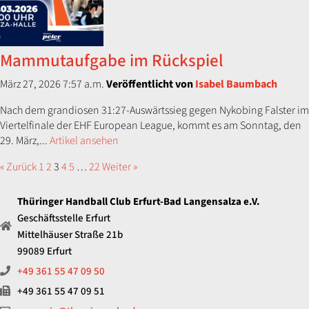
Mammutaufgabe im Rückspiel
März 27, 2026 7:57 a.m.
Veröffentlicht von
Isabel Baumbach
Nach dem grandiosen 31:27-Auswärtssieg gegen Nykobing Falster im
Viertelfinale der EHF European League, kommt es am Sonntag, den
29. März,...
Artikel ansehen
« Zurück
1
2
3
4
5
…
22
Weiter »
Thüringer Handball Club Erfurt-Bad Langensalza e.V.
Geschäftsstelle Erfurt
Mittelhäuser Straße 21b
99089 Erfurt
+49 361 55 47 09 50
+49 361 55 47 09 51