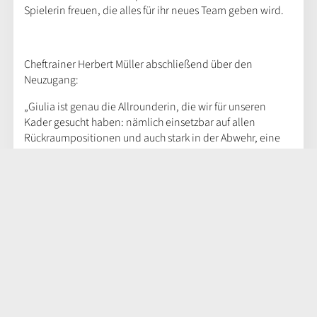
Spielerin freuen, die alles für ihr neues Team geben wird.
Cheftrainer Herbert Müller abschließend über den
Neuzugang:
„Giulia ist genau die Allrounderin, die wir für unseren
Kader gesucht haben: nämlich einsetzbar auf allen
Rückraumpositionen und auch stark in der Abwehr, eine
Kämpferin auf dem Feld und eine Teamplayerin, die
dorthin geht, wo es weh tut. Ich freue mich sehr mit ihr zu
arbeiten und sage auch ein Dankeschön an Asli Iskit, die
mit ihr in Rumänien gespielt hat und uns wärmstens
empfohlen hat. Es ist besonders, wenn eine ehemalige
Spielerin so über den Verein redet und wir dadurch Giulia
verpflichten konnten.“
Willkommen in Thüringen, Giulia!