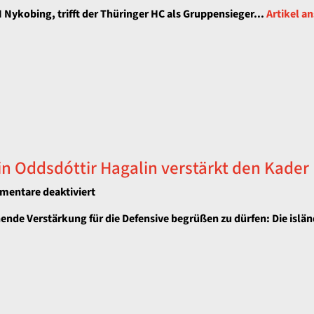
Gute
Nykobing, trifft der Thüringer HC als Gruppensieger...
Artikel a
Ausgangsposition
erreichen
in Oddsdóttir Hagalin verstärkt den Kader
für
entare deaktiviert
THC
hende Verstärkung für die Defensive begrüßen zu dürfen: Die islän
rüstet
defensiv
nach:
Nationalspielerin
Oddsdóttir
Hagalin