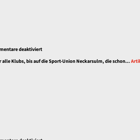
geht
nach
Frankreich
für
entare deaktiviert
Noch
 alle Klubs, bis auf die Sport-Union Neckarsulm, die schon...
Arti
einmal
ohne
Druck
Handball
spielen