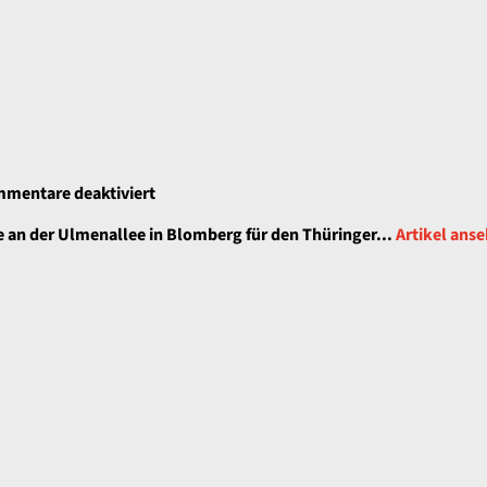
ein
Sieg
für
mentare deaktiviert
In
e an der Ulmenallee in Blomberg für den Thüringer...
Artikel ans
Blomberg:
Alles
geben
ist
die
Devise