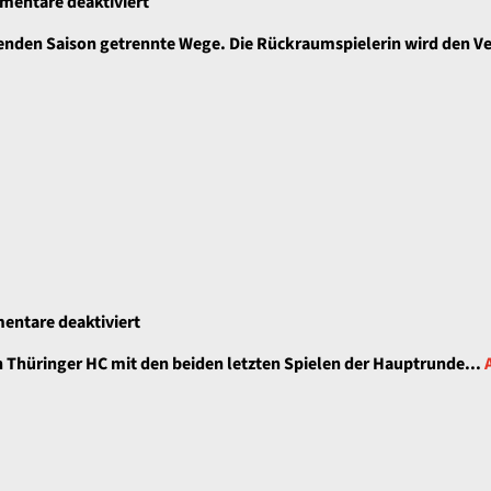
für
entare deaktiviert
Kim
enden Saison getrennte Wege. Die Rückraumspielerin wird den Ve
Ott
verlässt
den
THC
zum
Saisonende
für
ntare deaktiviert
Den
 Thüringer HC mit den beiden letzten Spielen der Hauptrunde...
Bundesliga
Alltag
genießen