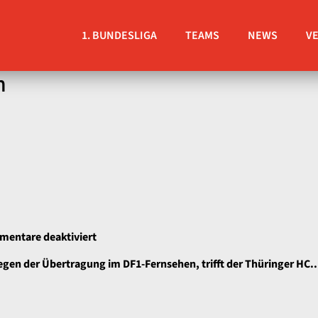
1. BUNDESLIGA
TEAMS
NEWS
V
h
für
entare deaktiviert
In
gen der Übertragung im DF1-Fernsehen, trifft der Thüringer HC..
eigener
Halle
zählt
nur