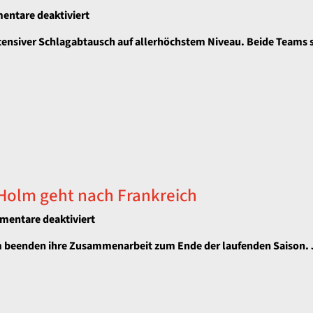
für
ntare deaktiviert
Bereit
ntensiver Schlagabtausch auf allerhöchstem Niveau. Beide Teams s
für
das
Final4
in
Dijon
🤾‍♀️
 Holm geht nach Frankreich
für
entare deaktiviert
Auslandswechsel
m beenden ihre Zusammenarbeit zum Ende der laufenden Saison. J
zur
neuen
Saison:
Julie
Holm