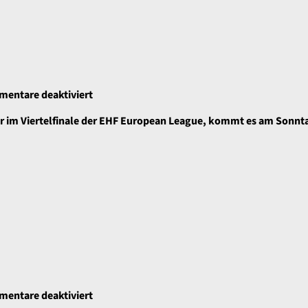
für
entare deaktiviert
Mammutaufgabe
 im Viertelfinale der EHF European League, kommt es am Sonntag
im
Rückspiel
für
entare deaktiviert