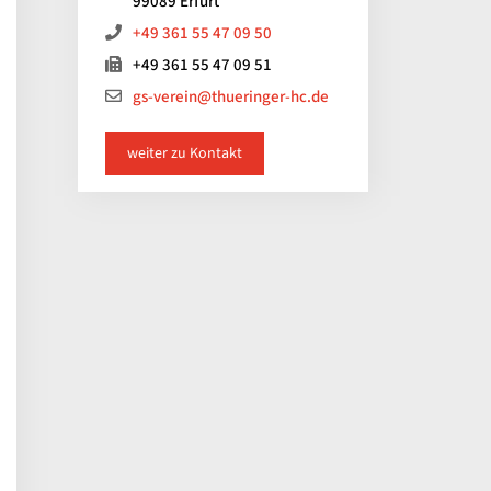
99089 Erfurt
+49 361 55 47 09 50
+49 361 55 47 09 51
gs-verein@thueringer-hc.de
weiter zu Kontakt