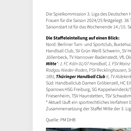
Die Spielkommission 3. Liga des Deutschen H
Frauen für die Saison 2024/25 festgelegt. 36
Saisonstart ist für das Wochenende 14./15. 
Die Staffeleinteilung auf einen Blick:
Nord: Berliner Turn- und Sportclub, Buxtehud
Handball Club, SV Grün-Weiß Schwerin, SV He
Jöllenbeck, TV Hannover-Badenstedt, VfL Ol
Mitte
*: 1. FC Köln 01/07 Handball, 1. FSV Mai
Rodgau Nieder-Roden, PSV Recklinghausen, SC 
1891,
Thüringer Handball Club
II, TV Aldeker
Süd: Handballclub Damen Gröbenzell, HC Erl
Sparrows HSG Freiburg, SG Kappelwindeck/St
Friesenheim, TSV Haunstetten, TSV Schwabm
* Aktuell läuft ein sportrechtliches Verfahren
Zusammensetzung der Staffel Mitte der 3. Lig
Quelle: PM DHB