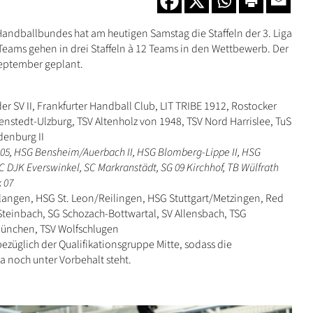
andballbundes hat am heutigen Samstag die Staffeln der 3. Liga
 Teams gehen in drei Staffeln à 12 Teams in den Wettbewerb. Der
September geplant.
er SV II, Frankfurter Handball Club, LIT TRIBE 1912, Rostocker
nstedt-Ulzburg, TSV Altenholz von 1948, TSV Nord Harrislee, TuS
denburg II
nz 05, HSG Bensheim/Auerbach II, HSG Blomberg-Lippe II, HSG
DJK Everswinkel, SC Markranstädt, SG 09 Kirchhof, TB Wülfrath
k 07
angen, HSG St. Leon/Reilingen, HSG Stuttgart/Metzingen, Red
einbach, SG Schozach-Bottwartal, SV Allensbach, TSG
ünchen, TSV Wolfschlugen
 bezüglich der Qualifikationsgruppe Mitte, sodass die
a noch unter Vorbehalt steht.