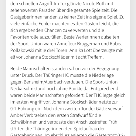
den schnellen Angriff. Im Tor glänzte Nicole Roth mit
sehenswerten Paraden über die gesamte Spielzeit. Die
Gastgeberinnen fanden zu keiner Zeit ins eigene Spiel. Zu
viele einfache Fehler machten es den Gästen leicht, die
sich ergebenden Chancen zu verwerten und die
Favoritenrolle auszufüllen. Beste Werferinnen aufseiten
der Sport-Union waren Annefleur Bruggeman und Rabea
Pollakowski mit je drei Toren. Annika Lott überzeugte mit
elf vor Johanna Stockschläder mit acht Treffern.
Beide Mannschaften standen schon vor der Begegnung
unter Druck. Der Thüringer HC musste die Niederlage
gegen Bensheim/Auerbach verdauen. Die Sport-Union
Neckarsulm stand noch ohne Punkte da. Entsprechend
waren beide Mannschaften gefordert. Der THC legte gleich
im ersten Angriff vor, Johanna Stockschläder netzte zur
0:1-Führung ein. Nach dem zweiten Tor der Gäste verwarf
Amber Verbraeken den ersten Strafwurf für die
Schwäbinnen und verpasste den Anschlusstreffer. Früh
störten die Thüringerinnen den Spielaufbau der
Gastgeberinnen. Im Abschluss agierten die Gäste trotz 0:2-