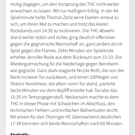
mutig dagegen, um den Vorsprung des THC nicht weiter
anwachsen zu lassen. Mit nur mäßigem Erfolg. In der 44.
Spielminute holte Thomas Zeitz seine Damen erneut zu
sich, um ihnen Mut zu machen und trotz des klaren
Rückstands von 14:30 zu motivieren. Die THC-Abwehr
stand weiter stabil und sicher, ging deutlich offensiver
gegen die gegnerische Mannschaft an, ganz anders als im
Spiel gegen die Flames. Zehn Minuten vor Spielende
erhöhte Jennifer Rode aus dem Rückraum zum 15:33. Die
Wiedergutmachung für die Niederlage gegen Bensheim
war geglückt. Ganz stark reagierte Nicole Roth, die von der
Bank ins leere Tor zurückkam, und einen 100%igen von
Sharon Nooitmeer, die allein vorm Tor stand, parierte.
Sechs Minuten vor dem Abpfiff erzielte Yuki Tanabe das
15:35 im Tempogegenstoß. Neckarsulm machte es dem
THC in dieser Phase mit Schwächen im Abschluss, den
technischen Fehlern und einfachen Ballverlusten leicht.
Mit einem für den Thüringer HC überraschend deutlichen
17:39 trennten sich beide Mannschaften nach 60 Minuten.