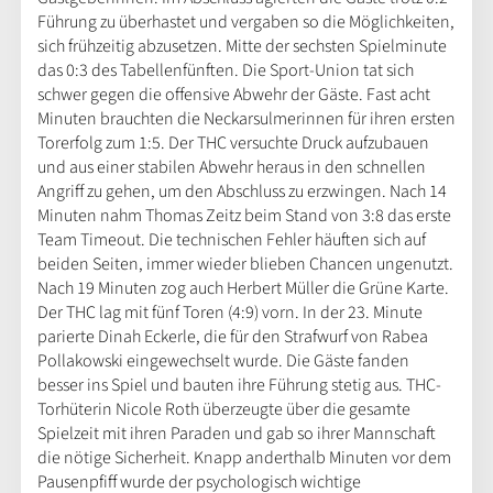
Führung zu überhastet und vergaben so die Möglichkeiten,
sich frühzeitig abzusetzen. Mitte der sechsten Spielminute
das 0:3 des Tabellenfünften. Die Sport-Union tat sich
schwer gegen die offensive Abwehr der Gäste. Fast acht
Minuten brauchten die Neckarsulmerinnen für ihren ersten
Torerfolg zum 1:5. Der THC versuchte Druck aufzubauen
und aus einer stabilen Abwehr heraus in den schnellen
Angriff zu gehen, um den Abschluss zu erzwingen. Nach 14
Minuten nahm Thomas Zeitz beim Stand von 3:8 das erste
Team Timeout. Die technischen Fehler häuften sich auf
beiden Seiten, immer wieder blieben Chancen ungenutzt.
Nach 19 Minuten zog auch Herbert Müller die Grüne Karte.
Der THC lag mit fünf Toren (4:9) vorn. In der 23. Minute
parierte Dinah Eckerle, die für den Strafwurf von Rabea
Pollakowski eingewechselt wurde. Die Gäste fanden
besser ins Spiel und bauten ihre Führung stetig aus. THC-
Torhüterin Nicole Roth überzeugte über die gesamte
Spielzeit mit ihren Paraden und gab so ihrer Mannschaft
die nötige Sicherheit. Knapp anderthalb Minuten vor dem
Pausenpfiff wurde der psychologisch wichtige