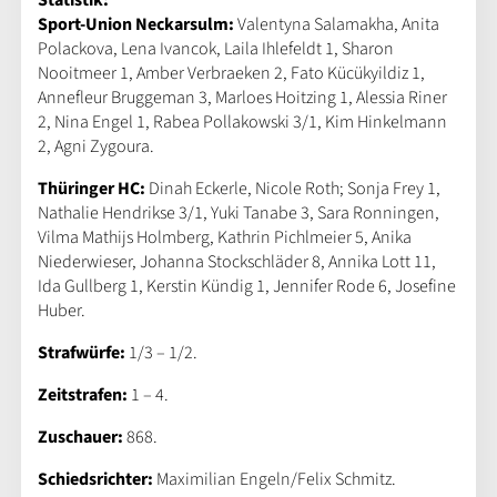
Statistik:
Sport-Union Neckarsulm:
Valentyna Salamakha, Anita
Polackova, Lena Ivancok, Laila Ihlefeldt 1, Sharon
Nooitmeer 1, Amber Verbraeken 2, Fato Kücükyildiz 1,
Annefleur Bruggeman 3, Marloes Hoitzing 1, Alessia Riner
2, Nina Engel 1, Rabea Pollakowski 3/1, Kim Hinkelmann
2, Agni Zygoura.
Thüringer HC:
Dinah Eckerle, Nicole Roth; Sonja Frey 1,
Nathalie Hendrikse 3/1, Yuki Tanabe 3, Sara Ronningen,
Vilma Mathijs Holmberg, Kathrin Pichlmeier 5, Anika
Niederwieser, Johanna Stockschläder 8, Annika Lott 11,
Ida Gullberg 1, Kerstin Kündig 1, Jennifer Rode 6, Josefine
Huber.
Strafwürfe:
1/3 – 1/2.
Zeitstrafen:
1 – 4.
Zuschauer:
868.
Schiedsrichter:
Maximilian Engeln/Felix Schmitz.