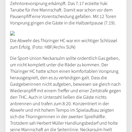
Zehntorevorsprung erkämpft. Das 7:17 erzielte Yuki
Tanabe für ihre Mannschaft. Damit war schon vor dem
Pausenpfiff eine Vorentscheidung gefallen. Mit 12 Toren
Vorsprung gingen die Gäste in die Halbzeitpause (7:19).
Die Abwehr des Thüringer HC war ein wichtiger Schlüssel
zum Erfolg. (Foto: HBF/Archiv SUN)
Die Sport-Union Neckarsulm sollte ordentlich Gas geben,
um nicht komplett unter die Räder zu kommen. Der
Thüringer HC hatte schon einen komfortablen Vorsprung
herausgespielt, den es zu verteidigen galt. Dass die
Gastgeberinnen nicht aufgeben, bewiesen sie gleich nach
Wiederanpfiff mit einem Treffer und einer Zeitstrafe gegen
den THC. Auch in Unterzahl ließen die Gäste nichts
anbrennen und trafen zum 8:20. Konzentriert in der
Abwehr und mit hohem Tempo im Spielaufbau zeigten
sich die Thüringerinnen in der zweiten Spielhälfte.
Trotzdem sah Herbert Müller Handlungsbedarf und holte
seine Mannschaft an die Seitenlinie. Neckarsulm hielt