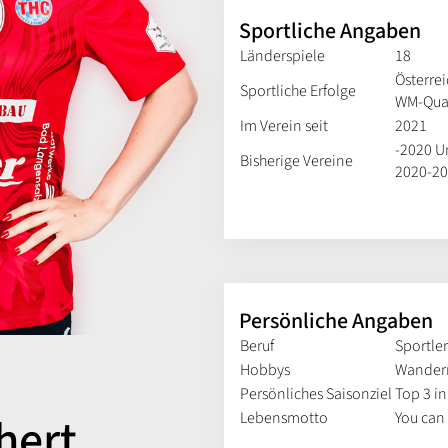
Sportliche Angaben
Länderspiele
18
Österre
Sportliche Erfolge
WM-Qual
Im Verein seit
2021
-2020 U
Bisherige Vereine
2020-20
Persönliche Angaben
Beruf
Sportler
Hobbys
Wandern
Persönliches Saisonziel
Top 3 in
Lebensmotto
You can 
hert