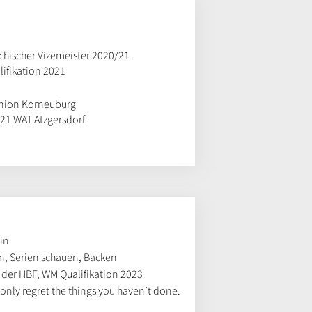
ichischer Vizemeister 2020/21
ifikation 2021
nion Korneuburg
21 WAT Atzgersdorf
in
, Serien schauen, Backen
 der HBF, WM Qualifikation 2023
only regret the things you haven’t done.