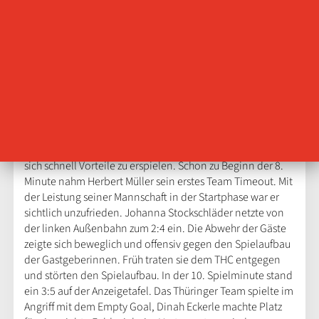
Die Gäste begannen in der Salza-Halle. Den ersten Wurf
auf das THC-Tor parierte Dinah Eckerle, auf der Gegenseite
hielt Agathe Quinio genauso sicher den Wurf von Annika
Lott. Chambray legte ein hohes Tempo vor, Laura van der
Heijden erzielte in der 3. Minute den Führungstreffer der
Französinnen. Die Gastgeberinnen taten sich hingegen
schwer mit dem ersten Torerfolg. Josefine Huber netzte
erst nach fünf gespielten Minuten zum 1:2 ein. Die
französische Abwehr agierte offensiv und setzte auf ein
schnelles Umschaltspiel aus der Abwehr in den Angriff, um
sich schnell Vorteile zu erspielen. Schon zu Beginn der 8.
Minute nahm Herbert Müller sein erstes Team Timeout. Mit
der Leistung seiner Mannschaft in der Startphase war er
sichtlich unzufrieden. Johanna Stockschläder netzte von
der linken Außenbahn zum 2:4 ein. Die Abwehr der Gäste
zeigte sich beweglich und offensiv gegen den Spielaufbau
der Gastgeberinnen. Früh traten sie dem THC entgegen
und störten den Spielaufbau. In der 10. Spielminute stand
ein 3:5 auf der Anzeigetafel. Das Thüringer Team spielte im
Angriff mit dem Empty Goal, Dinah Eckerle machte Platz