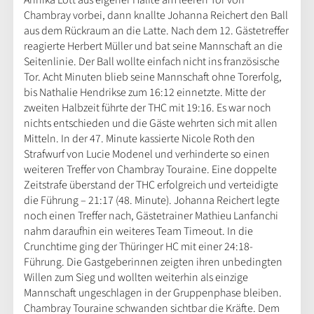
Chambray vorbei, dann knallte Johanna Reichert den Ball
aus dem Rückraum an die Latte. Nach dem 12. Gästetreffer
reagierte Herbert Müller und bat seine Mannschaft an die
Seitenlinie. Der Ball wollte einfach nicht ins französische
Tor. Acht Minuten blieb seine Mannschaft ohne Torerfolg,
bis Nathalie Hendrikse zum 16:12 einnetzte. Mitte der
zweiten Halbzeit führte der THC mit 19:16. Es war noch
nichts entschieden und die Gäste wehrten sich mit allen
Mitteln. In der 47. Minute kassierte Nicole Roth den
Strafwurf von Lucie Modenel und verhinderte so einen
weiteren Treffer von Chambray Touraine. Eine doppelte
Zeitstrafe überstand der THC erfolgreich und verteidigte
die Führung – 21:17 (48. Minute). Johanna Reichert legte
noch einen Treffer nach, Gästetrainer Mathieu Lanfanchi
nahm daraufhin ein weiteres Team Timeout. In die
Crunchtime ging der Thüringer HC mit einer 24:18-
Führung. Die Gastgeberinnen zeigten ihren unbedingten
Willen zum Sieg und wollten weiterhin als einzige
Mannschaft ungeschlagen in der Gruppenphase bleiben.
Chambray Touraine schwanden sichtbar die Kräfte. Dem