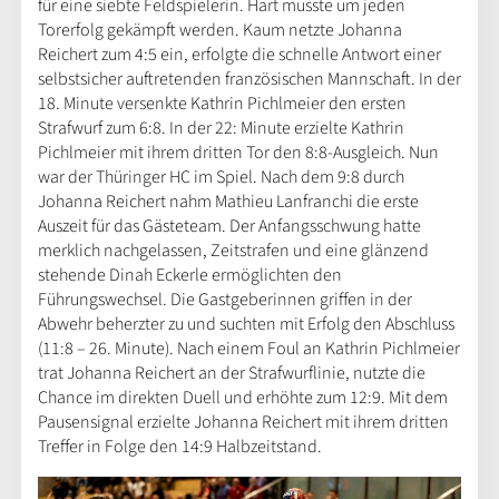
für eine siebte Feldspielerin. Hart musste um jeden
Torerfolg gekämpft werden. Kaum netzte Johanna
Reichert zum 4:5 ein, erfolgte die schnelle Antwort einer
selbstsicher auftretenden französischen Mannschaft. In der
18. Minute versenkte Kathrin Pichlmeier den ersten
Strafwurf zum 6:8. In der 22: Minute erzielte Kathrin
Pichlmeier mit ihrem dritten Tor den 8:8-Ausgleich. Nun
war der Thüringer HC im Spiel. Nach dem 9:8 durch
Johanna Reichert nahm Mathieu Lanfranchi die erste
Auszeit für das Gästeteam. Der Anfangsschwung hatte
merklich nachgelassen, Zeitstrafen und eine glänzend
stehende Dinah Eckerle ermöglichten den
Führungswechsel. Die Gastgeberinnen griffen in der
Abwehr beherzter zu und suchten mit Erfolg den Abschluss
(11:8 – 26. Minute). Nach einem Foul an Kathrin Pichlmeier
trat Johanna Reichert an der Strafwurflinie, nutzte die
Chance im direkten Duell und erhöhte zum 12:9. Mit dem
Pausensignal erzielte Johanna Reichert mit ihrem dritten
Treffer in Folge den 14:9 Halbzeitstand.