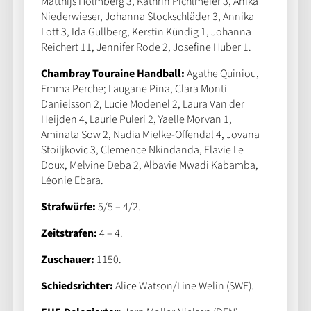
Matthijs Holmberg 3, Kathrin Pichlmeier 3, Anika
Niederwieser, Johanna Stockschläder 3, Annika
Lott 3, Ida Gullberg, Kerstin Kündig 1, Johanna
Reichert 11, Jennifer Rode 2, Josefine Huber 1.
Chambray Touraine Handball:
Agathe Quiniou,
Emma Perche; Laugane Pina, Clara Monti
Danielsson 2, Lucie Modenel 2, Laura Van der
Heijden 4, Laurie Puleri 2, Yaelle Morvan 1,
Aminata Sow 2, Nadia Mielke-Offendal 4, Jovana
Stoiljkovic 3, Clemence Nkindanda, Flavie Le
Doux, Melvine Deba 2, Albavie Mwadi Kabamba,
Léonie Ebara.
Strafwürfe:
5/5 – 4/2.
Zeitstrafen:
4 – 4.
Zuschauer:
1150.
Schiedsrichter:
Alice Watson/Line Welin (SWE).