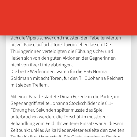
Mit einem 35:21 (20:12)-Auswärtssieg holte der Thüringer
HC gegen die Vipers der HSG Bad Wildungen die zwei zu
erwartenden Punkte. Schon zu Beginn nahmen die Gäste
die Favoritenrolle an. Gegen die Abwehr des THC taten
sich die Vipers schwer und mussten den Tabellenvierten
bis zur Pause auf acht Tore davonziehen lassen. Die
Thüringerinnen verteidigten die Führung sicher und
ließen sich von den guten Aktionen der Gegnerinnen
nicht von ihrer Linie abbringen.
Die beste Werferinnen waren für die HSG Norma
Goldmann mit acht Toren, für den THC Johanna Reichert
mit sieben Treffern.
Mit einer Parade startete Dinah Eckerle in die Partie, im
Gegenangriff stellte Johanna Stockschläder die 0:1-
Führung her. Sekunden später musste das Spiel
unterbrochen werden, die Torschützin musste zur
Behandlung vom Feld. Ihr weiterer Einsatz war zu diesem
Zeitpunkt unklar. Anika Niederwieser erzielte den zweiten