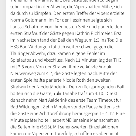
Treffer für ihre Mannschaft. Die Gäste standen zu Beginn
sehr kompakt in der Abwehr, die Vipers hatten Mühe, sich
da durch zu kämpfen. Den ersten Treffer der Vipers erzielte
Norma Goldmann. Im Tor der Hessinnen zeigte sich
Larissa Schutrups von ihrer besten Seite und parierte den
ersten Strafwurf der Gäste gegen Kathrin Pichlmeier. Erst
im Nachsetzen fand der Ball den Weg zum 1:3 ins Tor. Die
HSG Bad Wildungen tat sich weiter schwer gegen die
Thüringer Abwehr, dazu kamen eigene Fehler im
Spielaufbau und Abschluss. Nach 11 Minuten lag der THC
mit 3:5 vorn. Von der Strafwurflinie verkürzte Anouk
Nieuwenweg zum 4:7, die Gäste legten nach. Mitte der
ersten Spielhälfte parierte Nicole Roth den zweiten
Strafwurf der Niederländerin. Den zurückspringenden Ball
holten sich die Gäste, Yuki Tanabe traf zum 4:10. Direkt
danach nahm Mart Aalderink das erste Team Timeout für
Bad Wildungen. Zehn Minuten vor der Pause hatten sich
die Gäste eine Achttoreführung herausgespielt – 4:12. Eine
Minute später holte Herbert Müller seine Mannschaft an
die Seitenlinie (5:13). Mit sehenswerten Einzelaktionen
kamen die Vipers zum Torerfolg, schafften es aber nicht,