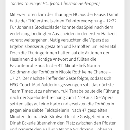
Tor des Thüringer HC. (Foto: Christian Heilwagen)
Mit zwei Toren kam der Thüringer HC aus der Pause. Damit
hatte der THC erstmals einen Zehntorevorsprung – 12:22.
Für Johanna Stockschläder konnte das Spiel nach dem
verletzungsbedingten Ausscheiden in der ersten Halbzeit
vorerst weitergehen. Mutig versuchten die Vipers das
Ergebnis besser zu gestalten und kämpften um jeden Ball.
Doch die Thüringerinnen hatten auf die Aktionen der
Hessinnen die richtige Antwort und füllten die
Favoritenrolle aus. In der 42. Minute ließ Norma
Goldmann der Torhüterin Nicole Roth keine Chance –
17:27. Der nächste Treffer der Gäste folgte, sodass sich
HSG-Coach Mart Aalderink gezwungen sah, das nächste
Team Timeout zu nehmen. Yuki Tanabe baute die Führung
nach der Spielunterbrechung zum 17:29 aus. Die Vipers
setzten alles auf eine Karte und ersetzten die Torhüterin
gegen eine siebte Feldspielerin. Nach 47 gespielten
Minuten der nächste Strafwurf für die Gastgeberinnen,
Dinah Eckerle übernahm den Platz zwischen den Pfosten
und parierte den Ball von Norma Goldmann. Johanna