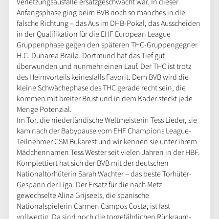
Verletzungsausfälle ersatzgeschwächt war. In dieser
Anfangsphase ging beim BVB noch so manches in die
falsche Richtung – das Aus im DHB-Pokal, das Ausscheiden
in der Qualifikation für die EHF European League
Gruppenphase gegen den späteren THC-Gruppengegner
H.C. Dunarea Braila. Dortmund hat das Tief gut
überwunden und nunmehr einen Lauf. Der THC ist trotz
des Heimvorteils keinesfalls Favorit. Dem BVB wird die
kleine Schwächephase des THC gerade recht sein, die
kommen mit breiter Brust und in dem Kader steckt jede
Menge Potenzial.
Im Tor, die niederländische Weltmeisterin Tess Lieder, sie
kam nach der Babypause vom EHF Champions League-
Teilnehmer CSM Bukarest und wir kennen sie unter ihrem
Mädchennamen Tess Wester seit vielen Jahren in der HBF.
Komplettiert hat sich der BVB mit der deutschen
Nationaltorhüterin Sarah Wachter – das beste Torhüter-
Gespann der Liga. Der Ersatz für die nach Metz
gewechselte Alina Grijseels, die spanische
Nationalspielerin Carmen Campos Costa, ist fast
vollwertig. Da sind noch die torgefährlichen Rückraum-