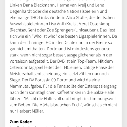
Linken Dana Bleckmann, Harma van Kreij und Lena
Degenhardt oder die deutsche Nationalspielerin und
ehemalige THC-Linkshänderin Alica Stolle, die deutschen
Auswahlspielerinnen Lisa Antl (Kreis), Meret Ossenkopp
(Rechtsaußen) oder Zoe Sprengers (Linksaußen). Das liest
sich wie ein “Who ist who” der besten Ligaspielerinnen. Da
kann der Thüringer HC in der Dichte und in der Breite so
gar nicht mithalten. Dortmund ist mindestens genauso
stark, wenn nicht sogar besser, ausgeglichener als in der
Vorsaison aufgestellt. Der BVB ist ein Top-Team. Mit dem
Ostersonntagspiel leitet der THC eine wichtige Phase der
Meisterschaftsentscheidung ein. Jetzt zählen nur noch
Siege. Der BV Borussia 09 Dortmund wird da eine
Mammutaufgabe. Für die Fans sollte der Osterspaziergang
nach dem sonntäglichen Kaffeetrinken in die Salza-Halle
führen. “Macht die Halle voll und bringt sie stimmungsvoll
zum Beben. Die Mädels brauchen Euch”, wünscht sich nicht
nur Herbert Müller.
Zum Kader: