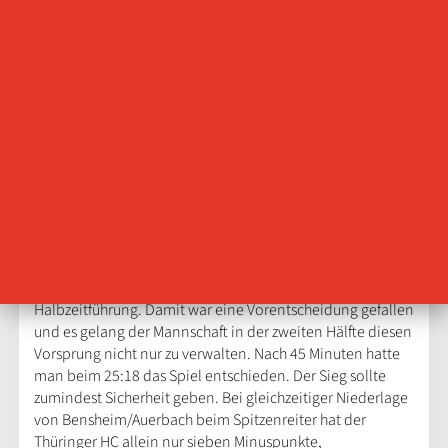
Lott spielt dabei sicher eine Rolle, darin die alleinige
Ursache zu suchen, wäre zu kurz gesprungen. Die
Mannschaft machte nach den kräftezehrenden englischen
Wochen einen müden Eindruck. Verständlich, denn die
Belastungen sind enorm und der THC ist nicht so variabel
aufgestellt, dass man sie beliebig auf viele Schultern
verteilen kann. Am Mittwoch wurde erst einmal die
Pflichtaufgabe im mitteldeutschen Derby gegen die SV
Union Halle-Neustadt erfüllt. Kein glanzvoller Sieg, eher
ein Arbeitssieg mit einigen Wenn und Aber. Das Ziel: zwei
Punkte um vorn weiter mitzubestimmen, wurde erfüllt.
Nach zähen 20 Anfangsminuten spielte der THC druckvoll
am Ende von Halbzeit eins und machte in den
verbleibenden zehn Minuten aus einem 8:9 eine 16:12-
Halbzeitführung. Damit war eine Vorentscheidung gefallen
und es gelang der Mannschaft in der zweiten Hälfte diesen
Vorsprung nicht nur zu verwalten. Nach 45 Minuten hatte
man beim 25:18 das Spiel entschieden. Der Sieg sollte
zumindest Sicherheit geben. Bei gleichzeitiger Niederlage
von Bensheim/Auerbach beim Spitzenreiter hat der
Thüringer HC allein nur sieben Minuspunkte,