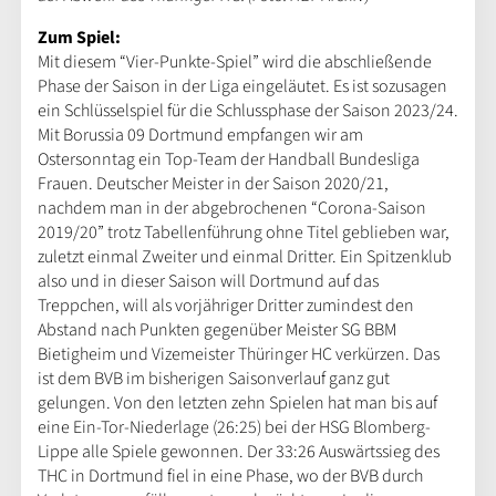
Zum Spiel:
Mit diesem “Vier-Punkte-Spiel” wird die abschließende
Phase der Saison in der Liga eingeläutet. Es ist sozusagen
ein Schlüsselspiel für die Schlussphase der Saison 2023/24.
Mit Borussia 09 Dortmund empfangen wir am
Ostersonntag ein Top-Team der Handball Bundesliga
Frauen. Deutscher Meister in der Saison 2020/21,
nachdem man in der abgebrochenen “Corona-Saison
2019/20” trotz Tabellenführung ohne Titel geblieben war,
zuletzt einmal Zweiter und einmal Dritter. Ein Spitzenklub
also und in dieser Saison will Dortmund auf das
Treppchen, will als vorjähriger Dritter zumindest den
Abstand nach Punkten gegenüber Meister SG BBM
Bietigheim und Vizemeister Thüringer HC verkürzen. Das
ist dem BVB im bisherigen Saisonverlauf ganz gut
gelungen. Von den letzten zehn Spielen hat man bis auf
eine Ein-Tor-Niederlage (26:25) bei der HSG Blomberg-
Lippe alle Spiele gewonnen. Der 33:26 Auswärtssieg des
THC in Dortmund fiel in eine Phase, wo der BVB durch